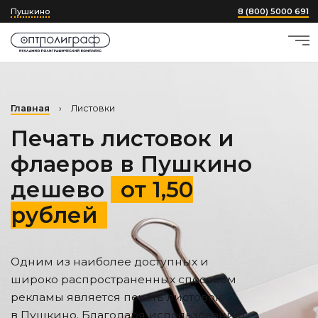
Пушкино
8 (800) 5000 691
Главная
›
Листовки
Печать листовок и
флаеров
в Пушкино
дешево
от 1,50
рублей
Одним из наиболее доступных и
широко распространенных способом
рекламы является печать листовок
в Пушкино
. Благодаря использованию