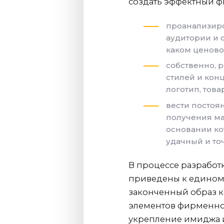
создать эффектный ф
проанализиро
аудитории и 
каком ценово
собственно, 
стилей и кон
логотип, тов
вести постоя
получения ма
основании ко
удачный и то
В процессе разработ
приведены к единому
законченный образ 
элементов фирменног
укрепление имиджа 