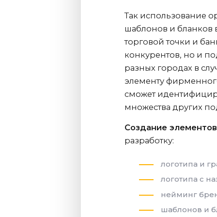
Так использование о
шаблонов и бланков 
торговой точки и бан
конкурентов, но и по
разных городах в сл
элементу фирменного
сможет идентифициро
множества других по
Создание элементов
разработку:
логотипа и г
логотипа с н
нейминг брен
шаблонов и б