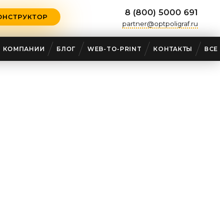
8 (800) 5000 691
ОНСТРУКТОР
partner@optpoligraf.ru
О КОМПАНИИ
БЛОГ
WEB-TO-PRINT
КОНТАКТЫ
ВСЕ