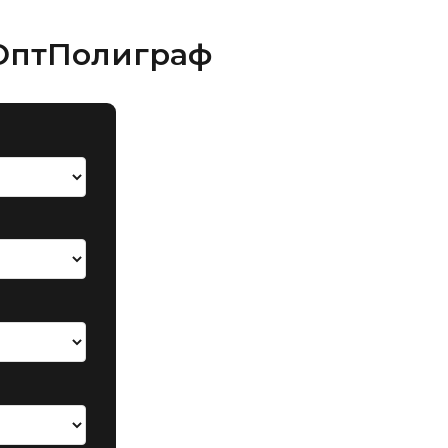
 ОптПолиграф