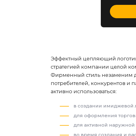
Эффектный цепляющий логотип 
стратегией компании целой ко
Фирменный стиль незаменим д
потребителей, конкурентов и 
активно использоваться:
в создании имиджевой л
для оформления торговы
для активной наружной 
во время создания и рас