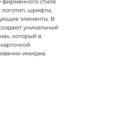
у фирменного стиля
т логотип, шрифты,
зующие элементы. В
создают уникальный
ак, который в
 карточкой
ровании имиджа.