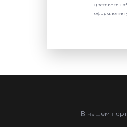
цветового на
оформления 
В нашем порт