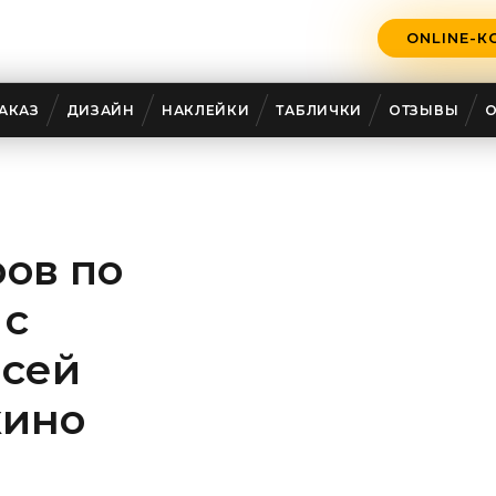
ONLINE-К
АКАЗ
ДИЗАЙН
НАКЛЕЙКИ
ТАБЛИЧКИ
ОТЗЫВЫ
ов по
 с
всей
кино