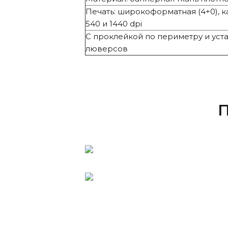
Печать: широкоформатная (4+0), к
540 и 1440 dpi
С проклейкой по периметру и уст
люверсов
П