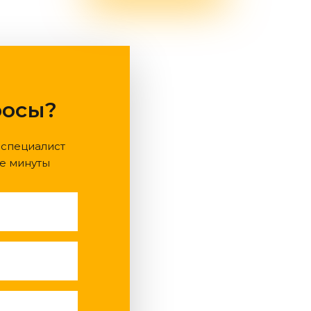
росы?
 специалист
е минуты