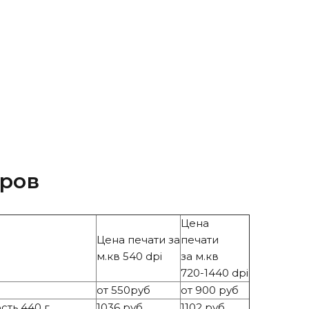
еров
Цена
Цена печати за
печати
м.кв 540 dpi
за м.кв
720-1440 dpi
от 550руб
от 900 руб
ть 440 г.
1036 руб
1102 руб