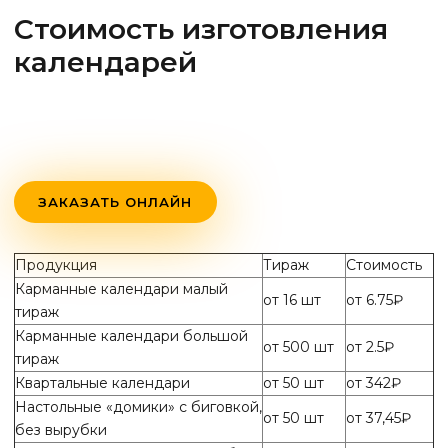
Стоимость изготовления
календарей
ЗАКАЗАТЬ ОНЛАЙН
Продукция
Тираж
Стоимость
Карманные календари малый
от 16 шт
от 6.75₽
тираж
Карманные календари большой
от 500 шт
от 2.5₽
тираж
Квартальные календари
от 50 шт
от 342₽
Настольные «домики» с биговкой,
от 50 шт
от 37,45₽
без вырубки