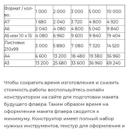
Формат / кол-
1 000
2 000
3 000
5 000
10 000
во.
А7
1 680
2 040
3 720
4 800
4 920
А6
2 040
4 080
4 800
5 040
9 840
А5 или 10 х 15
4 080
6 960
9 600
9 840
19 404
Листовки
3 000
5 880
7 080
7 320
14 520
210х99
А4
6 600
13 200
18 480
19 380
36 960
А3
13 200
25 680
33 600
36 960
69 240
Чтобы сократить время изготовления и снизить
стоимость работы воспользуйтесь онлайн
конструктором на сайте для подготовки макета
будущего флаера. Таким образом время на
оформление макета флаера сводится к
минимуму. Конструктор имеет полный набор
нужных инструментов, текстур для оформления и