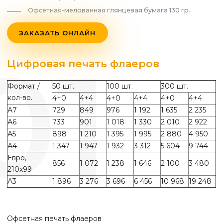
Офсетная-мелованная глянцевая бумага 130 гр.
ЗАКАЗАТЬ ОНЛАЙН
Цифровая печать флаеров
Формат /
50 шт.
100 шт.
300 шт.
кол-во.
4+0
4+4
4+0
4+4
4+0
4+4
А7
729
849
976
1 192
1 635
2 235
А6
733
901
1 018
1 330
2 010
2 922
А5
898
1 210
1 395
1 995
2 880
4 950
А4
1 347
1 947
1 932
3 312
5 604
9 744
Евро,
856
1 072
1 238
1 646
2 100
3 480
210х99
А3
1 896
3 276
3 696
6 456
10 968
19 248
Офсетная печать флаеров