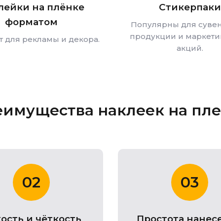
лейки на плёнке
Стикерпаки
форматом
Популярны для суве
продукции и маркети
 для рекламы и декора.
акций.
имущества наклеек на пл
02
03
ость и чёткость
Простота нанес