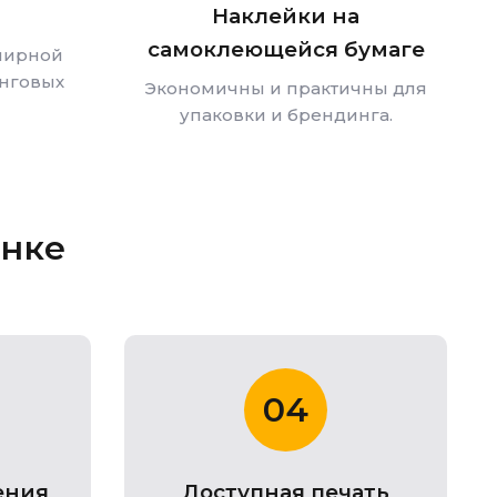
Наклейки на
самоклеющейся бумаге
нирной
нговых
Экономичны и практичны для
упаковки и брендинга.
енке
04
ения
Доступная печать