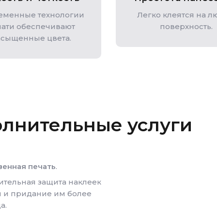
еменные технологии
Легко клеятся на 
чати обеспечивают
поверхность.
асыщенные цвета.
олнительные услуги
венная печать
.
тельная защита наклеек
й и придание им более
а.