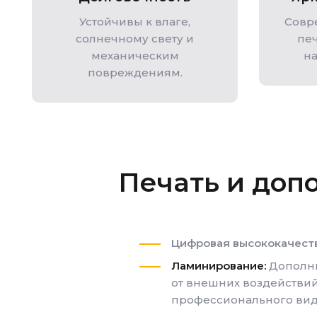
Устойчивы к влаге,
Совр
солнечному свету и
пе
механическим
н
повреждениям.
Печать и доп
Цифровая высококачест
Ламинирование:
Дополни
от внешних воздействи
профессионального вид