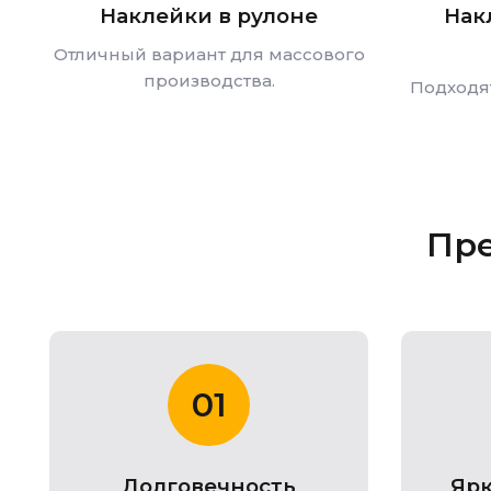
Наклейки в рулоне
Нак
Отличный вариант для массового
производства.
Подходят
Пре
01
Долговечность
Ярк