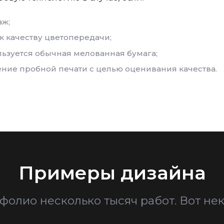
аж;
к качеству цветопередачи;
льзуется обычная мелованная бумага;
ение пробной печати с целью оценивания качества.
Примеры дизайна
фолио несколько тысяч работ. Вот нек