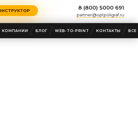
8 (800) 5000 691
ОНСТРУКТОР
partner@optpoligraf.ru
О КОМПАНИИ
БЛОГ
WEB-TO-PRINT
КОНТАКТЫ
ВСЕ