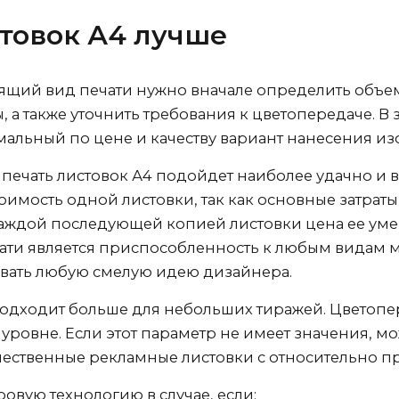
стовок А4 лучше
ящий вид печати нужно вначале определить объем
ы, а также уточнить требования к цветопередаче. В
альный по цене и качеству вариант нанесения из
печать листовок А4 подойдет наиболее удачно и 
оимость одной листовки, так как основные затрат
 каждой последующей копией листовки цена ее ум
ати является приспособленность к любым видам м
вать любую смелую идею дизайнера.
одходит больше для небольших тиражей. Цветопер
 уровне. Если этот параметр не имеет значения, 
ачественные рекламные листовки с относительно 
вую технологию в случае, если: