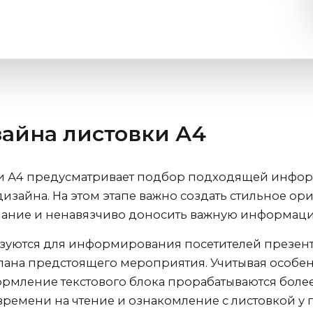
айна листовки А4
ки А4 предусматривает подбор подходящей инфор
 дизайна. На этом этапе важно создать стильное 
мание и ненавязчиво доносить важную информац
зуются для информирования посетителей презента
лана предстоящего мероприятия. Учитывая особ
ормление текстового блока прорабатываются боле
о времени на чтение и ознакомление с листовкой у 