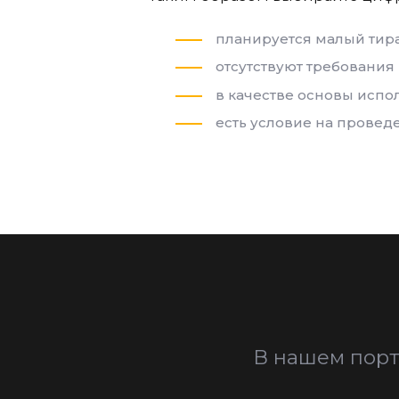
планируется малый тир
отсутствуют требования 
в качестве основы испо
есть условие на провед
В нашем порт