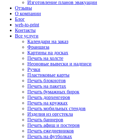
Изготовление планов эвакуации
Отзывы
О компании
Блог
web-to-print
Контакты
Все услуги
Календари на заказ
Франшиза
Картины на досках
Печать на холсте
Неоновые вывески и надписи
Ручки
Пластиковые карты
Печать блокнотов
Печать на пакетах
Печать бумажных бирок
Печать дорхенгеров
Печать на кружках
Печать мобильных стендов
Изделия из оргстекла
Печать баннеров
Печать афиш и постеров
Печать ежедневников
Печать на футболках