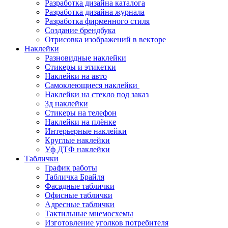
Разработка дизайна каталога
Разработка дизайна журнала
Разработка фирменного стиля
Создание брендбука
Отрисовка изображений в векторе
Наклейки
Разновидные наклейки
Стикеры и этикетки
Наклейки на авто
Самоклеющиеся наклейки
Наклейки на стекло под заказ
3д наклейки
Cтикеры на телефон
Наклейки на плёнке
Интерьерные наклейки
Круглые наклейки
Уф ДТФ наклейки
Таблички
График работы
Табличка Брайля
Фасадные таблички
Офисные таблички
Адресные таблички
Тактильные мнемосхемы
Изготовление уголков потребителя