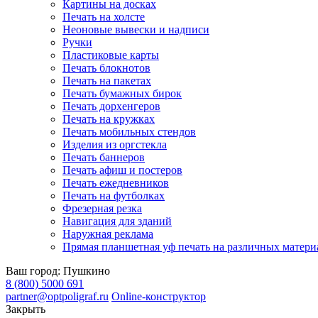
Картины на досках
Печать на холсте
Неоновые вывески и надписи
Ручки
Пластиковые карты
Печать блокнотов
Печать на пакетах
Печать бумажных бирок
Печать дорхенгеров
Печать на кружках
Печать мобильных стендов
Изделия из оргстекла
Печать баннеров
Печать афиш и постеров
Печать ежедневников
Печать на футболках
Фрезерная резка
Навигация для зданий
Наружная реклама
Прямая планшетная уф печать на различных матери
Ваш город:
Пушкино
8 (800) 5000 691
partner@optpoligraf.ru
Online-конструктор
Закрыть