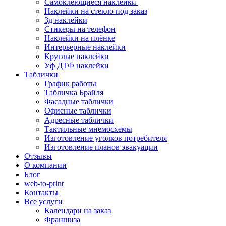
Самоклеющиеся наклейки
Наклейки на стекло под заказ
3д наклейки
Cтикеры на телефон
Наклейки на плёнке
Интерьерные наклейки
Круглые наклейки
Уф ДТФ наклейки
Таблички
График работы
Табличка Брайля
Фасадные таблички
Офисные таблички
Адресные таблички
Тактильные мнемосхемы
Изготовление уголков потребителя
Изготовление планов эвакуации
Отзывы
О компании
Блог
web-to-print
Контакты
Все услуги
Календари на заказ
Франшиза