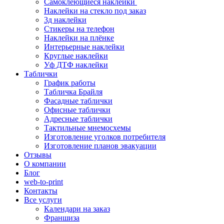
Самоклеющиеся наклейки
Наклейки на стекло под заказ
3д наклейки
Cтикеры на телефон
Наклейки на плёнке
Интерьерные наклейки
Круглые наклейки
Уф ДТФ наклейки
Таблички
График работы
Табличка Брайля
Фасадные таблички
Офисные таблички
Адресные таблички
Тактильные мнемосхемы
Изготовление уголков потребителя
Изготовление планов эвакуации
Отзывы
О компании
Блог
web-to-print
Контакты
Все услуги
Календари на заказ
Франшиза