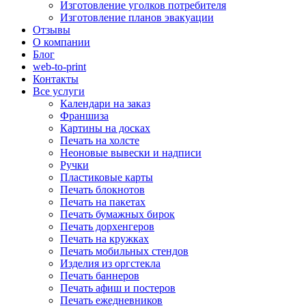
Изготовление уголков потребителя
Изготовление планов эвакуации
Отзывы
О компании
Блог
web-to-print
Контакты
Все услуги
Календари на заказ
Франшиза
Картины на досках
Печать на холсте
Неоновые вывески и надписи
Ручки
Пластиковые карты
Печать блокнотов
Печать на пакетах
Печать бумажных бирок
Печать дорхенгеров
Печать на кружках
Печать мобильных стендов
Изделия из оргстекла
Печать баннеров
Печать афиш и постеров
Печать ежедневников