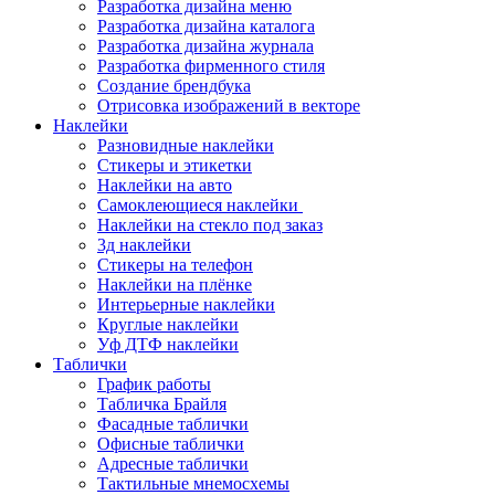
Разработка дизайна меню
Разработка дизайна каталога
Разработка дизайна журнала
Разработка фирменного стиля
Создание брендбука
Отрисовка изображений в векторе
Наклейки
Разновидные наклейки
Стикеры и этикетки
Наклейки на авто
Самоклеющиеся наклейки
Наклейки на стекло под заказ
3д наклейки
Cтикеры на телефон
Наклейки на плёнке
Интерьерные наклейки
Круглые наклейки
Уф ДТФ наклейки
Таблички
График работы
Табличка Брайля
Фасадные таблички
Офисные таблички
Адресные таблички
Тактильные мнемосхемы