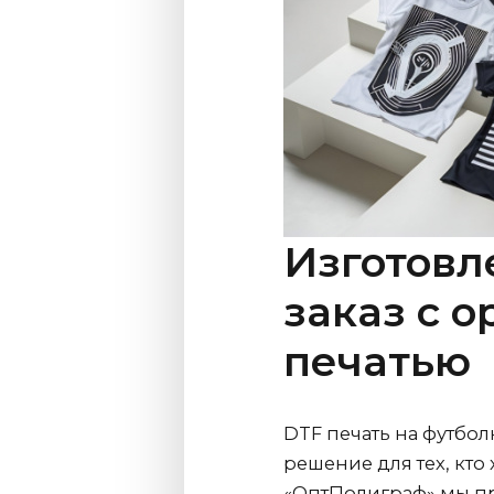
Изготовл
заказ с 
печатью
DTF печать на футбо
решение для тех, кто
«ОптПолиграф» мы пр