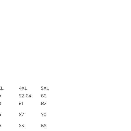
XL
4XL
5XL
0
52-64
66
0
81
82
4
67
70
0
63
66