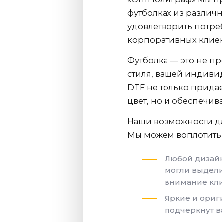
футболках из различн
удовлетворить потреб
корпоративных клиен
Футболка — это не пр
стиля, вашей индиви
DTF не только прида
цвет, но и обеспечива
Наши возможности дл
Мы можем воплотить 
Любой дизайн
могли выдели
внимание кл
Яркие и ориг
подчеркнут в