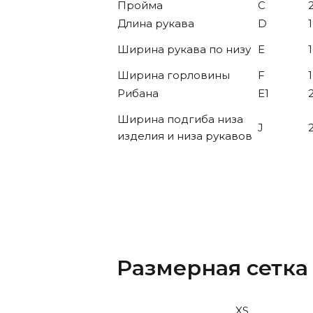
Пройма
C
Длина рукава
D
Ширина рукава по низу
E
Ширина горловины
F
Рибана
E1
2
Ширина подгиба низа
J
2
изделия и низа рукавов
Размерная сетка
XS