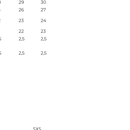
8
29
30
5
26
27
2
23
24
22
23
5
2,5
2,5
5
2,5
2,5
5XS