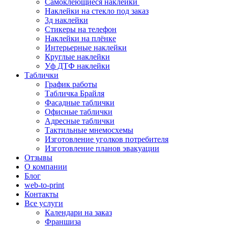
Самоклеющиеся наклейки
Наклейки на стекло под заказ
3д наклейки
Cтикеры на телефон
Наклейки на плёнке
Интерьерные наклейки
Круглые наклейки
Уф ДТФ наклейки
Таблички
График работы
Табличка Брайля
Фасадные таблички
Офисные таблички
Адресные таблички
Тактильные мнемосхемы
Изготовление уголков потребителя
Изготовление планов эвакуации
Отзывы
О компании
Блог
web-to-print
Контакты
Все услуги
Календари на заказ
Франшиза