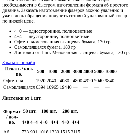
необходимости в быстром изготовлении формата а6 простого
дизайна. Заказать изготовление флаеров можно удаленно и
уже в день обращения получить готовый упакованный товар
по низкой цене.
4+0 — односторонние, полноцветные
4+4 — двусторонние, полноцветные
Офсетная-мелованная глянцевая бумага, 130 гр.
Самоклеящаяся бумага, 180 гр
Листовки от 1 шт. Мелованная глянцевая бумага, 130 гр.
Заказать онлайн
Печать / кол-
500
1000
2000
3000
4000
5000
10000
во.
Офсетная
1920
2040
4080
4800
4920
5040
9840
Самоклеящаяся
6394
10965
19440
—
—
—
—
Листовки от 1 шт.
50 шт.
100 шт.
200 шт.
Формат
/ кол-
во.
4+0
4+4
4+0
4+4
4+0
4+4
А6
733
901
1018
1330
1515
2115