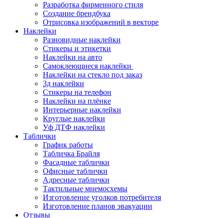
Разработка фирменного стиля
Создание брендбука
Отрисовка изображений в векторе
Наклейки
Разновидные наклейки
Стикеры и этикетки
Наклейки на авто
Самоклеющиеся наклейки
Наклейки на стекло под заказ
3д наклейки
Cтикеры на телефон
Наклейки на плёнке
Интерьерные наклейки
Круглые наклейки
Уф ДТФ наклейки
Таблички
График работы
Табличка Брайля
Фасадные таблички
Офисные таблички
Адресные таблички
Тактильные мнемосхемы
Изготовление уголков потребителя
Изготовление планов эвакуации
Отзывы