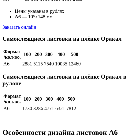
Цены указаны в рублях
А6
— 105х148 мм
Заказать онлайн
Самоклеящиеся листовки на плёнке Оракал
Формат
100
200
300
400
500
/кол-во.
А6
2881
5115
7540
10035
12460
Самоклеящиеся листовки на плёнке Оракал в
рулоне
Формат
100
200
300
400
500
/кол-во.
А6
1730
3286
4771
6321
7812
Особенности дизайна листовок А6