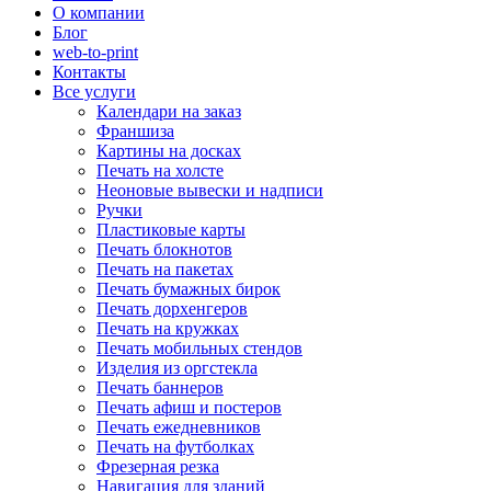
О компании
Блог
web-to-print
Контакты
Все услуги
Календари на заказ
Франшиза
Картины на досках
Печать на холсте
Неоновые вывески и надписи
Ручки
Пластиковые карты
Печать блокнотов
Печать на пакетах
Печать бумажных бирок
Печать дорхенгеров
Печать на кружках
Печать мобильных стендов
Изделия из оргстекла
Печать баннеров
Печать афиш и постеров
Печать ежедневников
Печать на футболках
Фрезерная резка
Навигация для зданий