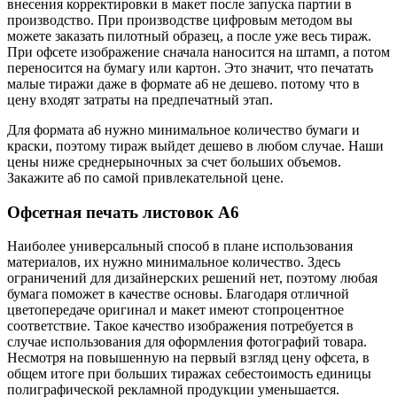
внесения корректировки в макет после запуска партии в
производство. При производстве цифровым методом вы
можете заказать пилотный образец, а после уже весь тираж.
При офсете изображение сначала наносится на штамп, а потом
переносится на бумагу или картон. Это значит, что печатать
малые тиражи даже в формате а6 не дешево. потому что в
цену входят затраты на предпечатный этап.
Для формата а6 нужно минимальное количество бумаги и
краски, поэтому тираж выйдет дешево в любом случае. Наши
цены ниже среднерыночных за счет больших объемов.
Закажите а6 по самой привлекательной цене.
Офсетная печать листовок А6
Наиболее универсальный способ в плане использования
материалов, их нужно минимальное количество. Здесь
ограничений для дизайнерских решений нет, поэтому любая
бумага поможет в качестве основы. Благодаря отличной
цветопередаче оригинал и макет имеют стопроцентное
соответствие. Такое качество изображения потребуется в
случае использования для оформления фотографий товара.
Несмотря на повышенную на первый взгляд цену офсета, в
общем итоге при больших тиражах себестоимость единицы
полиграфической рекламной продукции уменьшается.