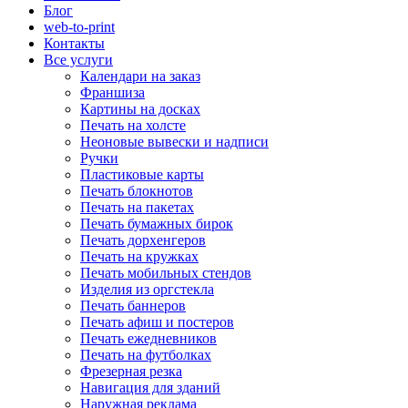
Блог
web-to-print
Контакты
Все услуги
Календари на заказ
Франшиза
Картины на досках
Печать на холсте
Неоновые вывески и надписи
Ручки
Пластиковые карты
Печать блокнотов
Печать на пакетах
Печать бумажных бирок
Печать дорхенгеров
Печать на кружках
Печать мобильных стендов
Изделия из оргстекла
Печать баннеров
Печать афиш и постеров
Печать ежедневников
Печать на футболках
Фрезерная резка
Навигация для зданий
Наружная реклама