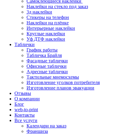
Самоклеющиеся наклейки
Наклейки на стекло под заказ
3д наклейки
Cтикеры на телефон
Наклейки на плёнке
Интерьерные наклейки
Круглые наклейки
Уф ДТФ наклейки
Таблички
График работы
Табличка Брайля
Фасадные таблички
Офисные таблички
Адресные таблички
Тактильные мнемосхемы
Изготовление уголков потребителя
Изготовление планов эвакуации
Отзывы
О компании
Блог
web-to-print
Контакты
Все услуги
Календари на заказ
Франшиза