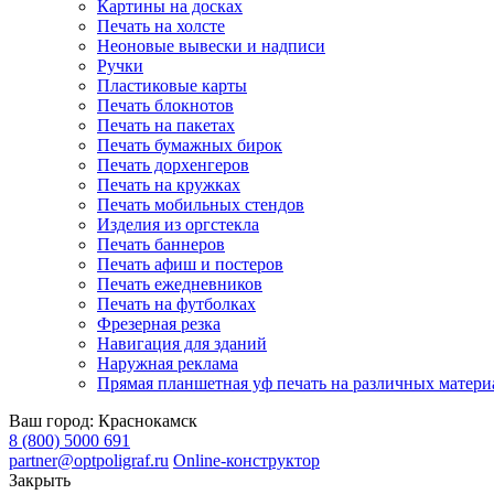
Картины на досках
Печать на холсте
Неоновые вывески и надписи
Ручки
Пластиковые карты
Печать блокнотов
Печать на пакетах
Печать бумажных бирок
Печать дорхенгеров
Печать на кружках
Печать мобильных стендов
Изделия из оргстекла
Печать баннеров
Печать афиш и постеров
Печать ежедневников
Печать на футболках
Фрезерная резка
Навигация для зданий
Наружная реклама
Прямая планшетная уф печать на различных матери
Ваш город:
Краснокамск
8 (800) 5000 691
partner@optpoligraf.ru
Online-конструктор
Закрыть