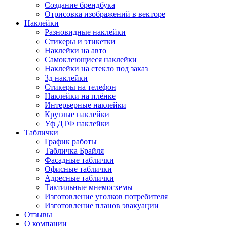
Создание брендбука
Отрисовка изображений в векторе
Наклейки
Разновидные наклейки
Стикеры и этикетки
Наклейки на авто
Самоклеющиеся наклейки
Наклейки на стекло под заказ
3д наклейки
Cтикеры на телефон
Наклейки на плёнке
Интерьерные наклейки
Круглые наклейки
Уф ДТФ наклейки
Таблички
График работы
Табличка Брайля
Фасадные таблички
Офисные таблички
Адресные таблички
Тактильные мнемосхемы
Изготовление уголков потребителя
Изготовление планов эвакуации
Отзывы
О компании