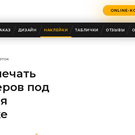
ONLINE-К
АКАЗ
ДИЗАЙН
НАКЛЕЙКИ
ТАБЛИЧКИ
ОТЗЫВЫ
еток
печать
еров под
ня
ке