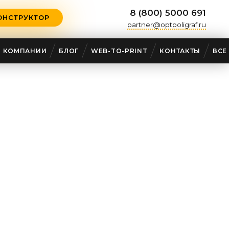
8 (800) 5000 691
ОНСТРУКТОР
partner@optpoligraf.ru
О КОМПАНИИ
БЛОГ
WEB-TO-PRINT
КОНТАКТЫ
ВСЕ