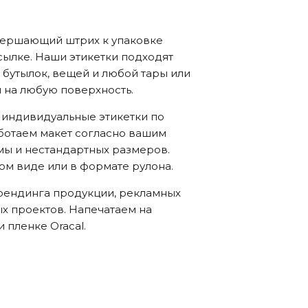
авершающий штрих к упаковке
сылке. Наши этикетки подходят
 бутылок, вещей и любой тары или
я на любую поверхность.
 индивидуальные этикетки по
ботаем макет согласно вашим
ы и нестандартных размеров.
м виде или в формате рулона.
рендинга продукции, рекламных
х проектов. Напечатаем на
 пленке Oracal.