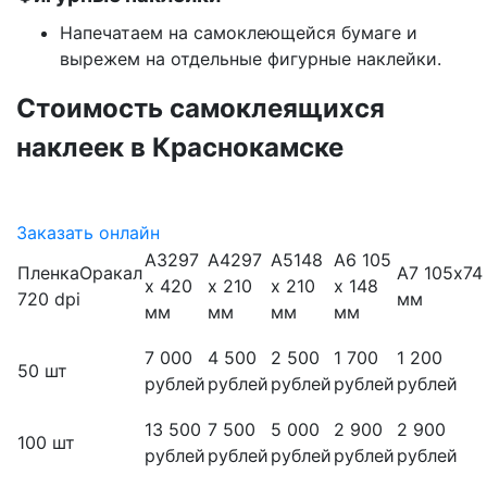
Напечатаем на самоклеющейся бумаге и
вырежем на отдельные фигурные наклейки.
Стоимость самоклеящихся
наклеек
в Краснокамске
Заказать онлайн
А3297
А4297
А5148
А6 105
ПленкаОракал
А7 105х74
х 420
х 210
х 210
х 148
720 dpi
мм
мм
мм
мм
мм
7 000
4 500
2 500
1 700
1 200
50 шт
рублей
рублей
рублей
рублей
рублей
13 500
7 500
5 000
2 900
2 900
100 шт
рублей
рублей
рублей
рублей
рублей