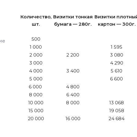
Количество,
Визитки тонкая
Визитки плотны
шт.
бумага — 280г.
картон — 300г.
500
ие
1 000
1 595
2 000
2 200
3 080
3 000
4 290
4 000
3 400
5 610
5 000
6 600
6 000
4 800
8 000
6 400
10 000
8 000
13 068
15 000
19 058
20 000
16 000
24 684