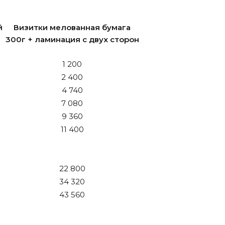
й
Визитки мелованная бумага
300г + ламинация с двух сторон
1 200
2 400
4 740
7 080
9 360
11 400
22 800
34 320
43 560