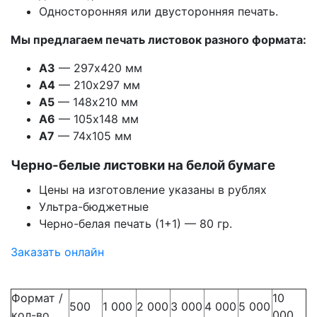
Односторонняя или двусторонняя печать.
Мы предлагаем печать листовок разного формата:
А3
— 297х420 мм
А4
— 210х297 мм
А5
— 148х210 мм
А6
— 105х148 мм
А7
— 74х105 мм
Черно-белые листовки на белой бумаге
Цены на изготовление указаны в рублях
Ультра-бюджетные
Черно-белая печать (1+1) — 80 гр.
Заказать онлайн
Формат /
10
500
1 000
2 000
3 000
4 000
5 000
кол-во.
000