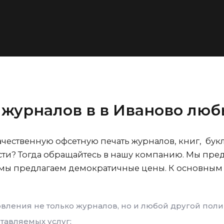
 журналов в
в Иваново
люб
ачественную офсетную печать журналов, книг, бук
ти? Тогда обращайтесь в нашу компанию. Мы пре
м мы предлагаем демократичные цены. К основны
овления не только журналов, но и любой другой пол
тавляемых услуг;