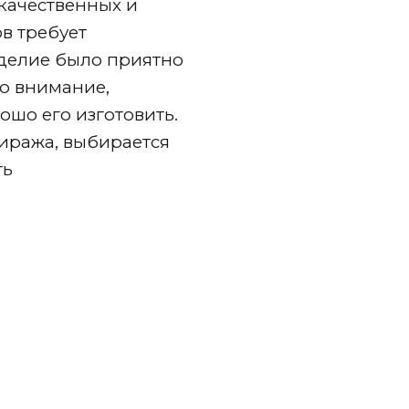
качественных и
в требует
делие было приятно
ло внимание,
шо его изготовить.
тиража, выбирается
ть