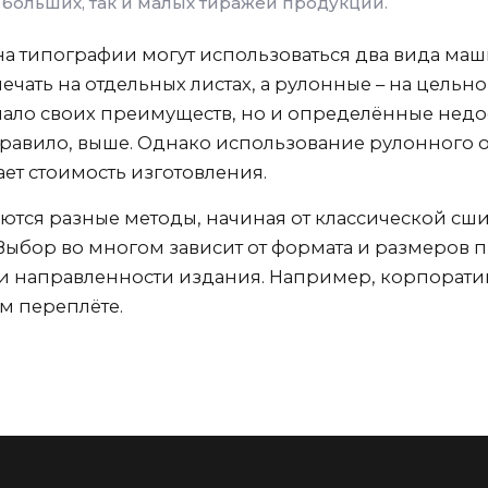
 больших, так и малых тиражей продукции.
а типографии могут использоваться два вида маш
чать на отдельных листах, а рулонные – на цель
емало своих преимуществ, но и определённые нед
 правило, выше. Однако использование рулонного
ет стоимость изготовления.
тся разные методы, начиная от классической сши
 Выбор во многом зависит от формата и размеров
 и направленности издания. Например, корпорати
м переплёте.