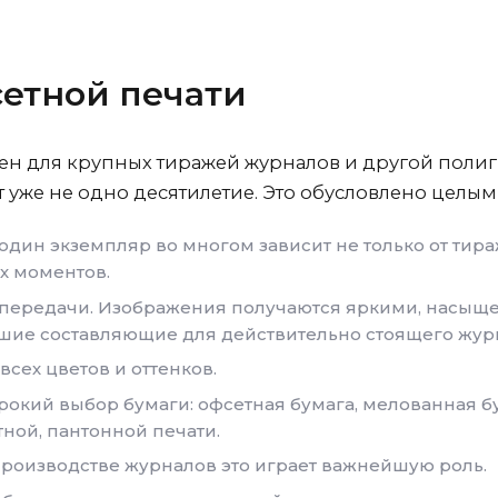
етной печати
ен для крупных тиражей журналов и другой полиг
т уже не одно десятилетие. Это обусловлено целы
один экземпляр во многом зависит не только от тира
х моментов.
опередачи. Изображения получаются яркими, насы
йшие составляющие для действительно стоящего жур
сех цветов и оттенков.
окий выбор бумаги: офсетная бумага, мелованная бум
ной, пантонной печати.
производстве журналов это играет важнейшую роль.