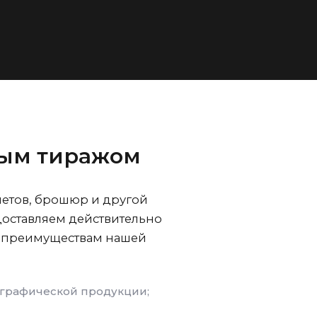
ым тиражом
летов, брошюр и другой
доставляем действительно
м преимуществам нашей
играфической продукции;