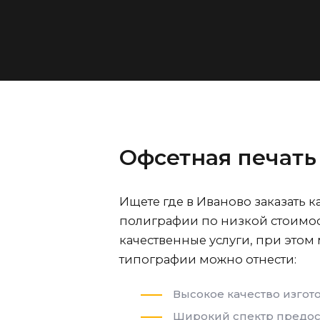
Офсетная печать
Ищете где
в Иваново
заказать к
полиграфии по низкой стоимос
качественные услуги, при это
типографии можно отнести:
Высокое качество изгот
Широкий спектр предос