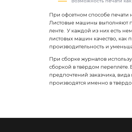
Возможность печати как
При офсетном способе печати н
Листовые машины выполняют пе
ленте. У каждой из них есть н
листовых машин качество, как
производительность и уменьша
При сборке журналов использую
сборкой в твёрдом переплёте.
предпочтений заказчика, вида
производятся именно в твёрдо