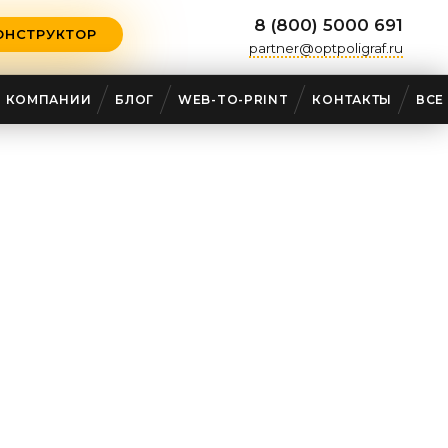
8 (800) 5000 691
ОНСТРУКТОР
partner@optpoligraf.ru
О КОМПАНИИ
БЛОГ
WEB-TO-PRINT
КОНТАКТЫ
ВСЕ