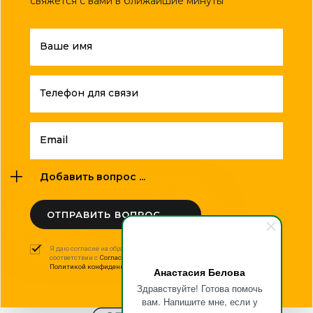
свяжется с вами в ближайшие минуты
Ваше имя
Телефон для связи
Email
Добавить вопрос ...
ОТПРАВИТЬ ВОПРОС
Я даю согласие на обработку моих персональных данных в
соответствии с
Согласием на обработку персональных данных
и
Политикой конфиденциальности
.
Анастасия Белова
Здравствуйте! Готова помочь
вам. Напишите мне, если у