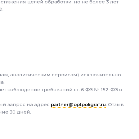
тижения целей обработки, но не более 3 лет
Ф.
мам, аналитическим сервисам) исключительно
а.
ет соблюдение требований ст. 6 ФЗ № 152-ФЗ о
ый запрос на адрес
partner@optpoligraf.ru
. Отзыв
ние 30 дней.