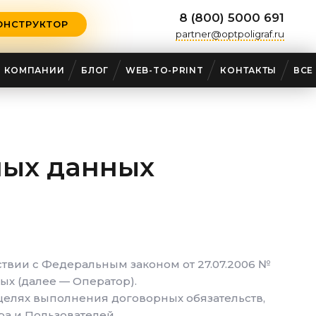
8 (800) 5000 691
ОНСТРУКТОР
partner@optpoligraf.ru
О КОМПАНИИ
БЛОГ
WEB-TO-PRINT
КОНТАКТЫ
ВСЕ
ных данных
ствии с Федеральным законом от 27.07.2006 №
ных
(далее — Оператор).
целях выполнения договорных обязательств,
а и Пользователей.