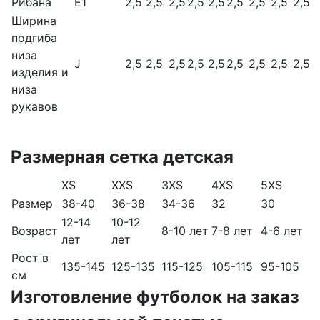
Рибана
E1
2,5
2,5
2,5
2,5
2,5
2,5
2,5
2,5
2,5
Ширина
подгиба
низа
J
2,5
2,5
2,5
2,5
2,5
2,5
2,5
2,5
2,5
изделия и
низа
рукавов
Размерная сетка детская
XS
XXS
3XS
4XS
5XS
Размер
38-40
36-38
34-36
32
30
12-14
10-12
Возраст
8-10 лет
7-8 лет
4-6 лет
лет
лет
Рост в
135-145
125-135
115-125
105-115
95-105
см
Изготовление футболок на заказ