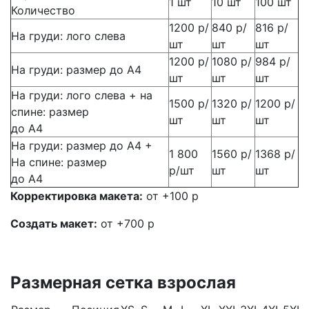
1 шт
10 шт
100 шт
Количество
1200 р/
840 р/
816 р/
На груди: лого слева
шт
шт
шт
1200 р/
1080 р/
984 р/
На груди: размер до А4
шт
шт
шт
На груди: лого слева + на
1500 р/
1320 р/
1200 р/
спине: размер
шт
шт
шт
до А4
На груди: размер до А4 +
1 800
1560 р/
1368 р/
На спине: размер
р/шт
шт
шт
до А4
Корректировка макета:
от +100 р
Создать макет:
от +700 р
Размерная сетка взрослая