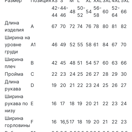
Размер
Позиция
XS
S
M
L
XL
XXL
3XL
4XL
5XL
42-
44-
50-
56-
52-
48
54
60
66
44
46
52
58
64
Длина
A
67
70
72
74
76
78
80
81
82
изделия
Ширина на
уровне
A1
46
49
52
55
58
61
84
67
70
груди
Ширина
B
42
45
48
51
54
57
60
63
66
плеч
Пройма
C
22
23
24
25
26
27
28
29
30
Длина
D
19
20
21
22
23
24
25
26
27
рукава
Ширина
рукава по
E
16
17
18
19
20
21
22
23
24
низу
Ширина
F
16
16,5
17
18
19
20
21
22
23
горловины