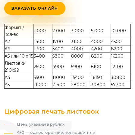
ЗАКАЗАТЬ ОНЛАЙН
Формат /
1 000
2 000
3 000
5 000
10 000
кол-во.
А7
1400
1700
3100
4000
4500
А6
1700
3400
4000
4200
8200
А5 или 10 х 15
3400
5800
8000
8200
16200
Листовки
2500
4900
5900
6100
12100
210х99
А4
5500
11000
15400
16150
30800
А3
11000
21400
28000
30800
57700
Цифровая печать листовок
Цены указаны в рублях
4+0 — односторонние, полноцветные