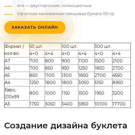
4+4 — двусторонние, полноцветные
Офсетная-мелованная глянцевая бумага 130 гр.
ЗАКАЗАТЬ ОНЛАЙН
Формат /
50 шт.
100 шт.
300 шт.
кол-во.
4+0
4+4
4+0
4+4
4+0
4+4
А7
700
800
900
1100
1500
2100
А6
700
850
950
1250
1850
2700
А5
850
1100
1300
1850
2700
4550
А4
1250
1800
1800
3050
5150
8950
Евро,
800
1000
1150
1500
1950
3200
210х99
А3
1750
3050
3400
5950
10100
17700
Создание дизайна буклета