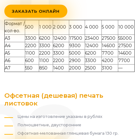
ЗАКАЗАТЬ ОНЛАЙН
Формат /
500
1 000
2 000
3 000
4 000
5 000
10 000
кол-во.
А3
3300
6200
12400
17500
23400
27500
55000
А4
2200
3300
6200
9300
12400
14600
27500
А5
1100
2200
3300
5000
6200
7700
14600
А6
600
1100
2200
2900
3300
4200
7700
А7
550
850
1400
2000
2500
3100
—
Офсетная (дешевая) печать
листовок
Цены на изготовление указаны в рублях
Полноцветные, двусторонние
Офсетная-мелованная глянцевая бумага 130 гр.