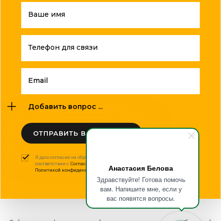
Ваше имя
Телефон для связи
Email
Добавить вопрос ...
ОТПРАВИТЬ ВОПРОС
Я даю согласие на обработку моих персональных данных в
соответствии с
Согласием на обработку персональных данных
и
Анастасия Белова
Политикой конфиденциальности
.
Здравствуйте! Готова помочь
вам. Напишите мне, если у
вас появятся вопросы.