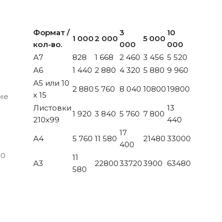
Формат /
3
10
1 000
2 000
5 000
кол-во.
000
000
А7
828
1 668
2 460
3 456
5 520
А6
1 440
2 880
4 320
5 880
9 960
А5 или 10
2 880
5 760
8 040
10800
19800
х 15
ие
Листовки
13
1 920
3 840
5 760
7 800
210х99
440
17
А4
5 760
11 580
21480
33000
400
80
11
А3
22800
33720
3900
63480
580