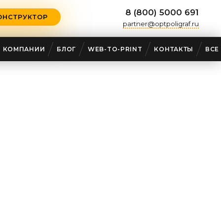
8 (800) 5000 691
ОНСТРУКТОР
partner@optpoligraf.ru
О КОМПАНИИ
БЛОГ
WEB-TO-PRINT
КОНТАКТЫ
ВСЕ