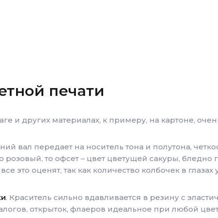
етной печати
аге и других материалах, к примеру, на картоне, оче
нний вал передает на носитель тона и полутона, четк
о розовый, то офсет – цвет цветущей сакуры, бледно 
се это оценят, так как количество колбочек в глазах 
ки
. Краситель сильно вдавливается в резину с эласти
талогов, открыток, флаеров идеальное при любой цве