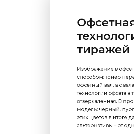
Офсетная
технолог
тиражей
Изображение в офсет
способом: тонер пер
офсетный вал, а с ва
технологии офсета в т
отзеркаленная. В про
модель: черный, пур
этих цветов в итоге 
альтернативы – от од