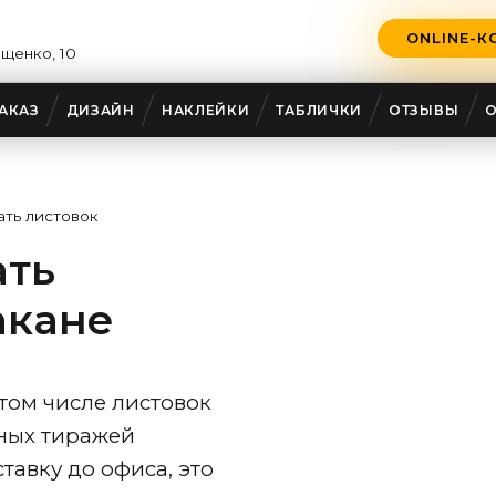
ONLINE-К
ещенко, 10
АКАЗ
ДИЗАЙН
НАКЛЕЙКИ
ТАБЛИЧКИ
ОТЗЫВЫ
ать листовок
ать
акане
том числе листовок
ных тиражей
тавку до офиса, это