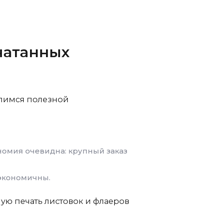
чатанных
елимся полезной
ономия очевидна: крупный заказ
 экономичны.
ую печать листовок и флаеров