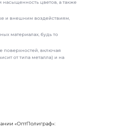
и насыщенность цветов, а также
ке и внешним воздействиям,
ых материалах, будь то
е поверхностей, включая
исит от типа металла) и на
пании «ОптПолиграф»: