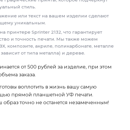
альный стиль.
жение или текст на вашем изделии сделают
ящему уникальным.
а принтере Sprinter 2132, что гарантирует
ство и точность печати. Мы также можем
ВХ, композите, акриле, поликарбонате, металле
зависит от типа металла) и дереве.
инается от 500 рублей за изделие, при этом
объема заказа.
готовы воплотить в жизнь вашу самую
щью прямой планшетной УФ печати.
ш образ точно не останется незамеченным!