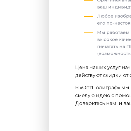
ваш индивиду
Любое изобра
его по-насто
Мы работаем н
высокое каче
печатать на П
(возможность 
Цена наших услуг нач
действуют скидки от 
В «ОптПолиграф» мы 
смелую идею с помо
Доверьтесь нам, и ва