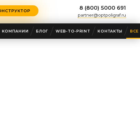
8 (800) 5000 691
ОНСТРУКТОР
partner@optpoligraf.ru
О КОМПАНИИ
БЛОГ
WEB-TO-PRINT
КОНТАКТЫ
ВСЕ