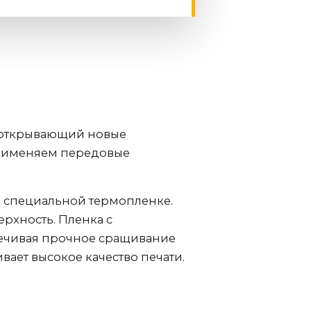
, открывающий новые
применяем передовые
а специальной термопленке.
ерхность. Пленка с
печивая прочное сращивание
вает высокое качество печати.