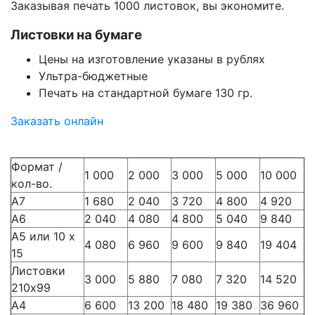
Заказывая печать 1000 листовок, вы экономите.
Листовки на бумаге
Цены на изготовление указаны в рублях
Ультра-бюджетные
Печать на стандартной бумаге 130 гр.
Заказать онлайн
Формат /
1 000
2 000
3 000
5 000
10 000
кол-во.
А7
1 680
2 040
3 720
4 800
4 920
А6
2 040
4 080
4 800
5 040
9 840
А5 или 10 х
4 080
6 960
9 600
9 840
19 404
15
Листовки
3 000
5 880
7 080
7 320
14 520
210х99
А4
6 600
13 200
18 480
19 380
36 960