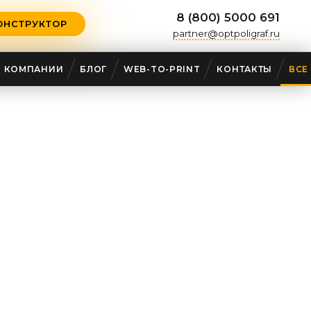
8 (800) 5000 691
ОНСТРУКТОР
partner@optpoligraf.ru
О КОМПАНИИ
БЛОГ
WEB-TO-PRINT
КОНТАКТЫ
ВСЕ