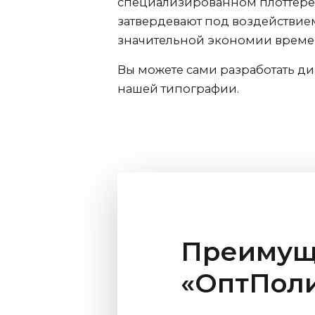
специализированном плоттере.
затвердевают под воздействием
значительной экономии времен
Вы можете сами разработать д
нашей типографии.
Преимуще
«ОптПол