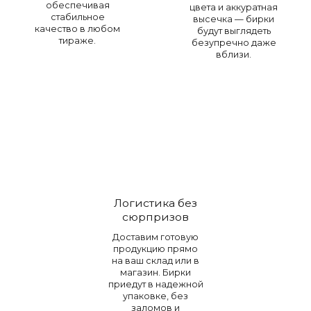
обеспечивая
цвета и аккуратная
стабильное
высечка — бирки
качество в любом
будут выглядеть
тираже.
безупречно даже
вблизи.
Логистика без
сюрпризов
Доставим готовую
продукцию прямо
на ваш склад или в
магазин. Бирки
приедут в надежной
упаковке, без
заломов и