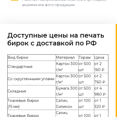
акциями или фото продукции
Доступные цены на печать
бирок с доставкой по РФ
Вид бирки
Материал
Тираж
Цена
Картон 300
от 500
от 2
Стандартные
г/м²
шт
160 ₽
Картон 300
от 500
от 2
Со скругленными углами
г/м²
шт
760 ₽
Бумага 300
от 500
от 4
Складные
г/м²
шт
980 ₽
Тканевые бирки
Сатин,
от 100
от 1
(15 мм)
Силикон
шт
320 ₽
Сатин,
Тканевые бирки
от 100
от 1