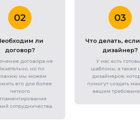
02
03
Необходим ли
Что делать, если
договор?
дизайнер?
ючение договора не
У нас есть готов
бязательно, но по
шаблоны, а также 
ланию мы можем
дизайнеров, кото
мить его для более
помогут создать мак
четкого
вашим требовани
гламентирования
вий сотрудничества.