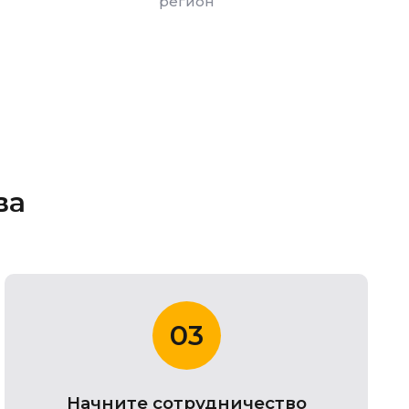
регион
ва
03
Начните сотрудничество