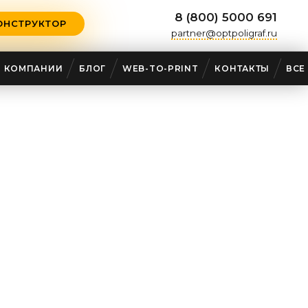
8 (800) 5000 691
ОНСТРУКТОР
partner@optpoligraf.ru
О КОМПАНИИ
БЛОГ
WEB-TO-PRINT
КОНТАКТЫ
ВСЕ