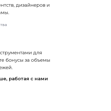
нтств, дизайнеров и
амы.
тва
струментами для
те бонусы за объемы
ежей.
ше, работая с нами