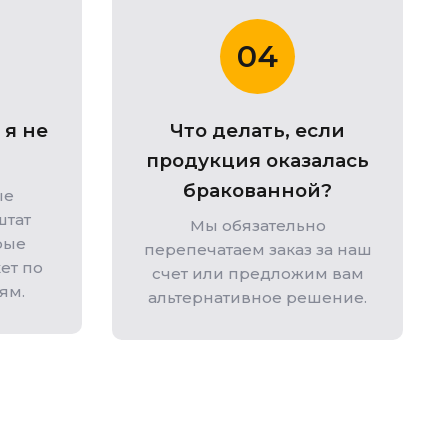
04
 я не
Что делать, если
продукция оказалась
бракованной?
ые
штат
Мы обязательно
рые
перепечатаем заказ за наш
ет по
счет или предложим вам
ям.
альтернативное решение.