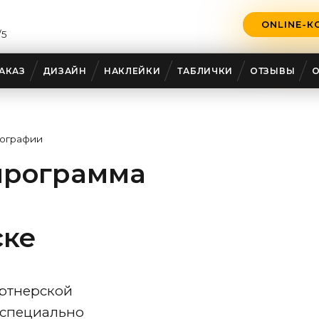
ONLINE-К
/5
АКАЗ
ДИЗАЙН
НАКЛЕЙКИ
ТАБЛИЧКИ
ОТЗЫВЫ
пографии
программа
ске
ртнерской
, специально