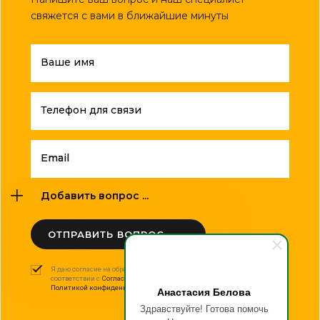
свяжется с вами в ближайшие минуты
Ваше имя
Телефон для связи
Email
Добавить вопрос ...
ОТПРАВИТЬ ВОПРОС
Я даю согласие на обработку моих персональных данных в
соответствии с
Согласием на обработку персональных данных
и
Политикой конфиденциальности
.
Анастасия Белова
Здравствуйте! Готова помочь