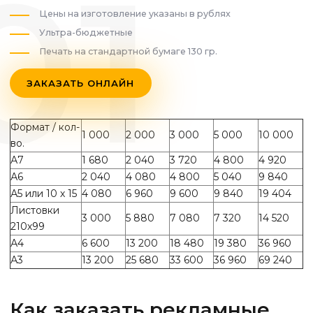
Цены на изготовление указаны в рублях
Ультра-бюджетные
Печать на стандартной бумаге 130 гр.
ЗАКАЗАТЬ ОНЛАЙН
Формат / кол-
1 000
2 000
3 000
5 000
10 000
во.
А7
1 680
2 040
3 720
4 800
4 920
А6
2 040
4 080
4 800
5 040
9 840
А5 или 10 х 15
4 080
6 960
9 600
9 840
19 404
Листовки
3 000
5 880
7 080
7 320
14 520
210х99
А4
6 600
13 200
18 480
19 380
36 960
А3
13 200
25 680
33 600
36 960
69 240
Как заказать рекламные