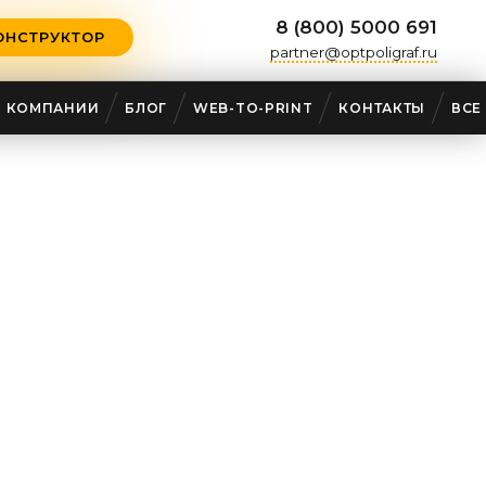
8 (800) 5000 691
ОНСТРУКТОР
partner@optpoligraf.ru
О КОМПАНИИ
БЛОГ
WEB-TO-PRINT
КОНТАКТЫ
ВСЕ