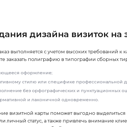
дания дизайна визиток на 
аказ выполняется с учетом высоких требований к 
те заказать полиграфию в типографии сборных ти
ающееся оформление;
ративному стилю или специфике профессиональной д
аполнение без орфографических и пунктуационных о
рмативной и лаконичной одновременно.
ие визитной карты поможет выгодно выделиться 
и личный статус, а также привлечь внимание кли