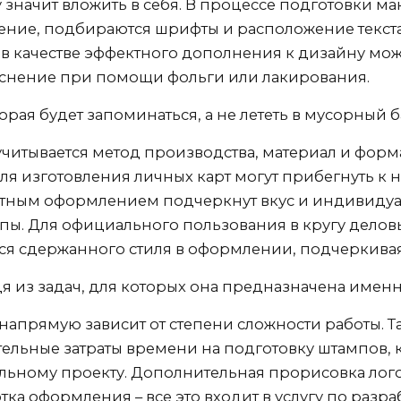
у значит вложить в себя. В процессе подготовки м
ние, подбираются шрифты и расположение текста 
 в качестве эффектного дополнения к дизайну мож
иснение при помощи фольги или лакирования.
торая будет запоминаться, а не лететь в мусорный
читывается метод производства, материал и форм
ля изготовления личных карт могут прибегнуть к
тным оформлением подчеркнут вкус и индивидуал
пы. Для официального пользования в кругу делов
 сдержанного стиля в оформлении, подчеркивая 
я из задач, для которых она предназначена именно
напрямую зависит от степени сложности работы. Т
ельные затраты времени на подготовку штампов, 
льному проекту. Дополнительная прорисовка лог
ка оформления – все это входит в услугу по разра