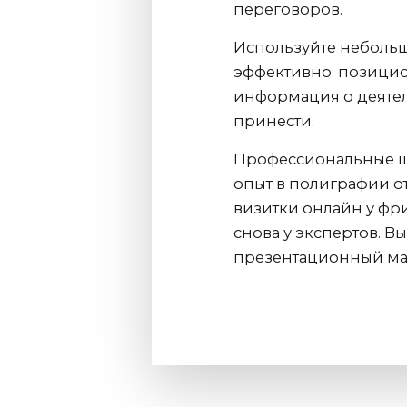
переговоров.
Используйте неболь
эффективно: позицио
информация о деятел
принести.
Профессиональные ш
опыт в полиграфии от 
визитки онлайн у фр
снова у экспертов. В
презентационный мат