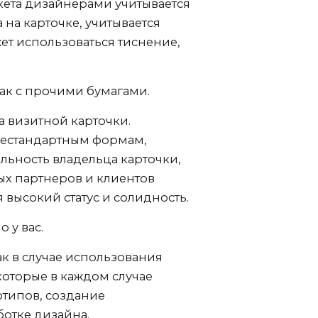
акета дизайнерами учитывается
на карточке, учитывается
ет использоваться тиснение,
 бак с прочими бумагами.
а визитной карточки.
 нестандартным формам,
ьность владельца карточки,
ых партнеров и клиентов
высокий статус и солидность.
 у вас.
ак в случае использования
которые в каждом случае
отипов, создание
ботке дизайна.