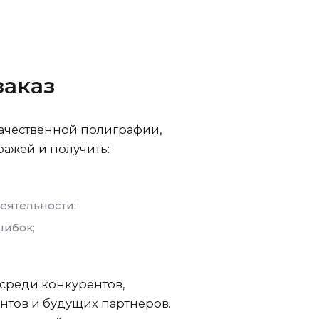
заказ
качественной полиграфии,
ражей и получить:
еятельности;
шибок;
среди конкурентов,
ентов и будущих партнеров.