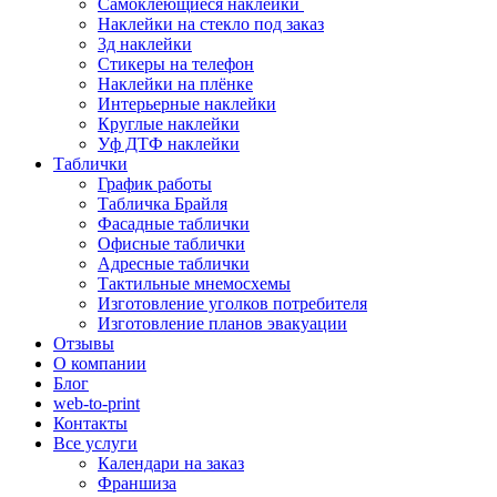
Самоклеющиеся наклейки
Наклейки на стекло под заказ
3д наклейки
Cтикеры на телефон
Наклейки на плёнке
Интерьерные наклейки
Круглые наклейки
Уф ДТФ наклейки
Таблички
График работы
Табличка Брайля
Фасадные таблички
Офисные таблички
Адресные таблички
Тактильные мнемосхемы
Изготовление уголков потребителя
Изготовление планов эвакуации
Отзывы
О компании
Блог
web-to-print
Контакты
Все услуги
Календари на заказ
Франшиза