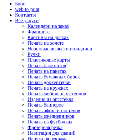
Блог
web-to-print
Контакты
Все услуги
Календари на заказ
Франшиза
Картины на досках
Печать на холсте
Неоновые вывески и надписи
Ручки
Пластиковые карты
Печать блокнотов
Печать на пакетах
Печать бумажных бирок
Печать дорхенгеров
Печать на кружках
Печать мобильных стендов
Изделия из оргстекла
Печать баннеров
Печать афиш и постеров
Печать ежедневников
Печать на футболках
Фрезерная резка
Навигация для зданий
Наружная реклама