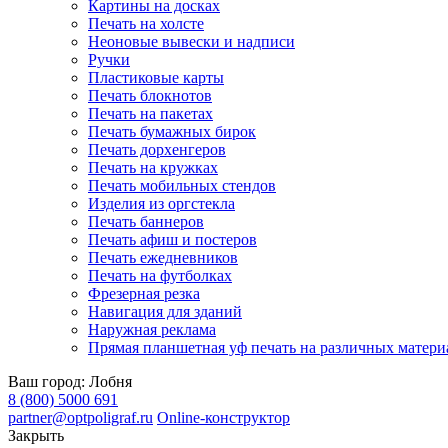
Картины на досках
Печать на холсте
Неоновые вывески и надписи
Ручки
Пластиковые карты
Печать блокнотов
Печать на пакетах
Печать бумажных бирок
Печать дорхенгеров
Печать на кружках
Печать мобильных стендов
Изделия из оргстекла
Печать баннеров
Печать афиш и постеров
Печать ежедневников
Печать на футболках
Фрезерная резка
Навигация для зданий
Наружная реклама
Прямая планшетная уф печать на различных матери
Ваш город:
Лобня
8 (800) 5000 691
partner@optpoligraf.ru
Online-конструктор
Закрыть