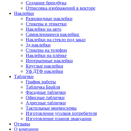
Создание брендбука
Отрисовка изображений в векторе
Наклейки
Разновидные наклейки
Стикеры и этикетки
Наклейки на авто
Самоклеющиеся наклейки
Наклейки на стекло под заказ
3д наклейки
Cтикеры на телефон
Наклейки на плёнке
Интерьерные наклейки
Круглые наклейки
Уф ДТФ наклейки
Таблички
График работы
Табличка Брайля
Фасадные таблички
Офисные таблички
Адресные таблички
Тактильные мнемосхемы
Изготовление уголков потребителя
Изготовление планов эвакуации
Отзывы
О компании