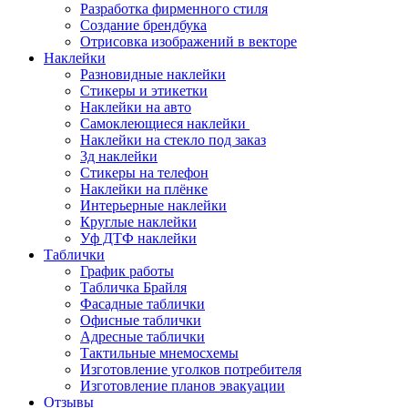
Разработка фирменного стиля
Создание брендбука
Отрисовка изображений в векторе
Наклейки
Разновидные наклейки
Стикеры и этикетки
Наклейки на авто
Самоклеющиеся наклейки
Наклейки на стекло под заказ
3д наклейки
Cтикеры на телефон
Наклейки на плёнке
Интерьерные наклейки
Круглые наклейки
Уф ДТФ наклейки
Таблички
График работы
Табличка Брайля
Фасадные таблички
Офисные таблички
Адресные таблички
Тактильные мнемосхемы
Изготовление уголков потребителя
Изготовление планов эвакуации
Отзывы