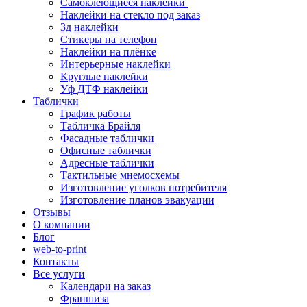
Самоклеющиеся наклейки
Наклейки на стекло под заказ
3д наклейки
Cтикеры на телефон
Наклейки на плёнке
Интерьерные наклейки
Круглые наклейки
Уф ДТФ наклейки
Таблички
График работы
Табличка Брайля
Фасадные таблички
Офисные таблички
Адресные таблички
Тактильные мнемосхемы
Изготовление уголков потребителя
Изготовление планов эвакуации
Отзывы
О компании
Блог
web-to-print
Контакты
Все услуги
Календари на заказ
Франшиза