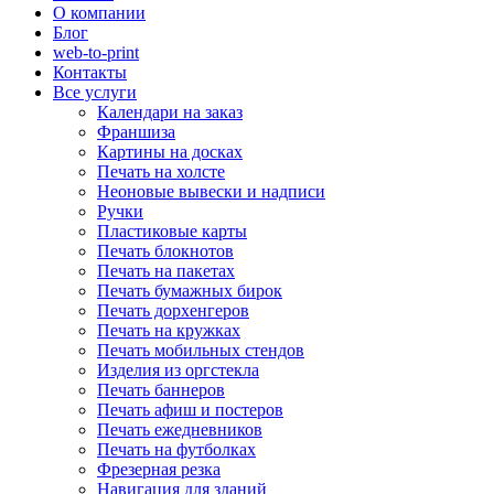
О компании
Блог
web-to-print
Контакты
Все услуги
Календари на заказ
Франшиза
Картины на досках
Печать на холсте
Неоновые вывески и надписи
Ручки
Пластиковые карты
Печать блокнотов
Печать на пакетах
Печать бумажных бирок
Печать дорхенгеров
Печать на кружках
Печать мобильных стендов
Изделия из оргстекла
Печать баннеров
Печать афиш и постеров
Печать ежедневников
Печать на футболках
Фрезерная резка
Навигация для зданий