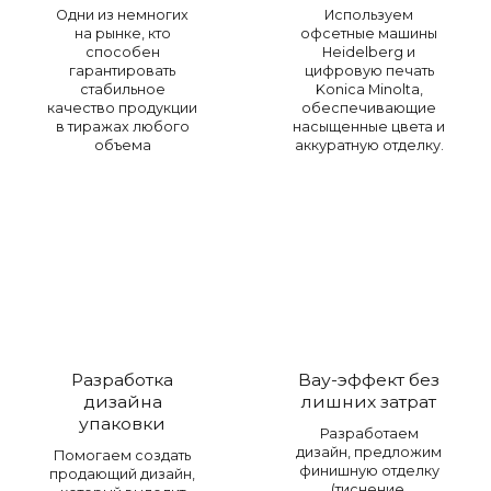
Одни из немногих
Используем
на рынке, кто
офсетные машины
способен
Heidelberg и
гарантировать
цифровую печать
стабильное
Konica Minolta,
качество продукции
обеспечивающие
в тиражах любого
насыщенные цвета и
объема
аккуратную отделку.
Разработка
Вау-эффект без
дизайна
лишних затрат
упаковки
Разработаем
дизайн, предложим
Помогаем создать
финишную отделку
продающий дизайн,
(тиснение,