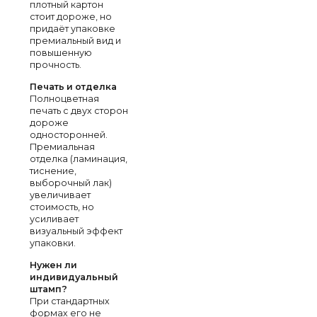
плотный картон
стоит дороже, но
придаёт упаковке
премиальный вид и
повышенную
прочность.
Печать и отделка
Полноцветная
печать с двух сторон
дороже
односторонней.
Премиальная
отделка (ламинация,
тиснение,
выборочный лак)
увеличивает
стоимость, но
усиливает
визуальный эффект
упаковки.
Нужен ли
индивидуальный
штамп?
При стандартных
формах его не