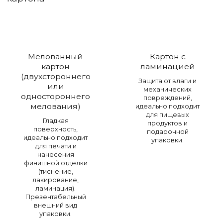
Мелованный
Картон с
картон
ламинацией
(двухстороннего
Защита от влаги и
или
механических
одностороннего
повреждений,
мелования)
идеально подходит
для пищевых
Гладкая
продуктов и
поверхность,
подарочной
идеально подходит
упаковки.
для печати и
нанесения
финишной отделки
(тиснение,
лакирование,
ламинация).
Презентабельный
внешний вид
упаковки.