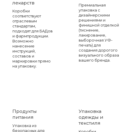
лекарств
Премиальная
упаковка с
Коробки
дизайнерскими
соответствуют
решениями и
отраслевым
финишной отделкой
стандартам,
(тиснение,
подходят для БАДов
лакирование,
и фармпродукции.
выборочная УФ-
Возможно
печать) для
нанесение
создания дорогого
инструкций,
визуального образа
составов и
вашего бренда.
маркировки прямо
на упаковку.
Продукты
Упаковка
питания
одежды и
текстиля
Упаковка из
безопасных для
Коробки,