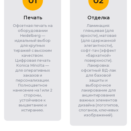
01
02
Печать
Отделка
Офсетная печать на
Ламинация:
оборудовании
глянцевая (для
Heidelberg —
яркости), матовая
идеальный выбор
(для сдержанной
для крупных
элегантности),
тиражей с высоким
софт-тач (эффект
качеством.
«бархатной»
Цифровая печать
поверхности).
Konica Minolta —
Лакировка:
для оперативных
офсетный ВД-лак
заказов и
для базовой
персонализации.
защиты и
Полноцветное
выборочное
нанесение на 1 или 2
лакирование для
стороны,
акцентирования
устойчивое к
важных элементов
выцветанию и
дизайна (логотипов,
истиранию.
слоганов, ключевых
изображений).