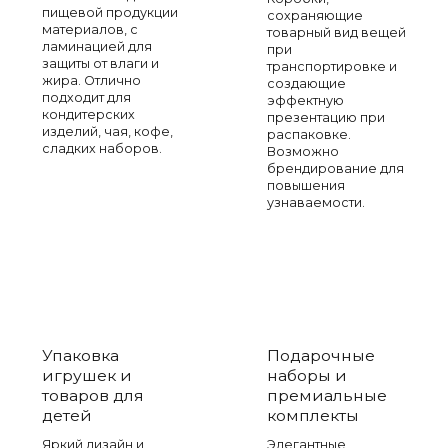
пищевой продукции
сохраняющие
материалов, с
товарный вид вещей
ламинацией для
при
защиты от влаги и
транспортировке и
жира. Отлично
создающие
подходит для
эффектную
кондитерских
презентацию при
изделий, чая, кофе,
распаковке.
сладких наборов.
Возможно
брендирование для
повышения
узнаваемости.
Упаковка
Подарочные
игрушек и
наборы и
товаров для
премиальные
детей
комплекты
Яркий дизайн и
Элегантные