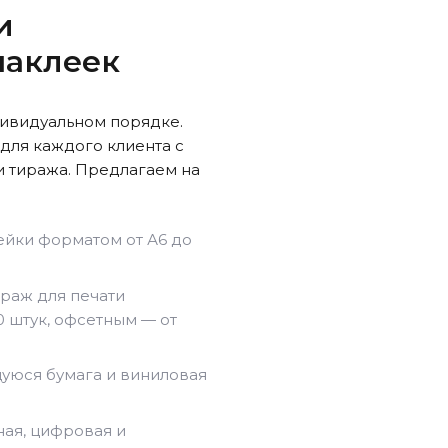
и
наклеек
дивидуальном порядке.
для каждого клиента с
и тиража. Предлагаем на
ейки форматом от А6 до
раж для печати
 штук, офсетным — от
уюся бумага и виниловая
ная, цифровая и