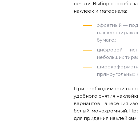
печати
.
Выбор способа за
наклеек и материала
:
офсетный — под
наклеек тиражом
бумаге.;
цифровой — исп
небольших тираж
широкоформатн
прямоугольных 
При необходимости нанос
удобного снятия наклейк
вариантов нанесения изо
белый, монохромный. Пр
для придания наклейкам