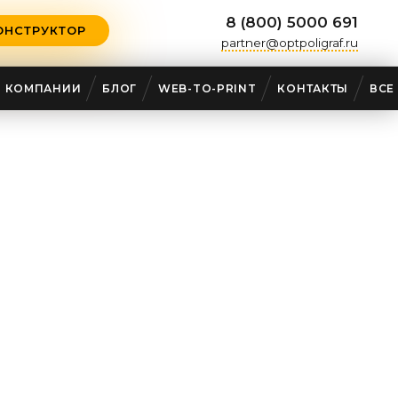
8 (800) 5000 691
ОНСТРУКТОР
partner@optpoligraf.ru
О КОМПАНИИ
БЛОГ
WEB-TO-PRINT
КОНТАКТЫ
ВСЕ