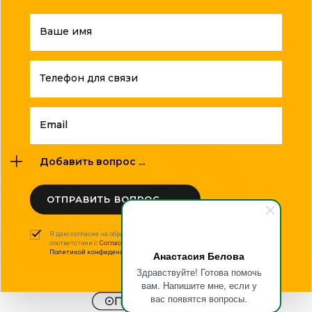
Ваше имя
Телефон для связи
Email
Добавить вопрос ...
ОТПРАВИТЬ ВОПРОС
Я даю согласие на обработку моих персональных данных в
соответствии с
Согласием на обработку персональных данных
и
Политикой конфиденциальности
.
Анастасия Белова
Здравствуйте! Готова помочь
вам. Напишите мне, если у
вас появятся вопросы.