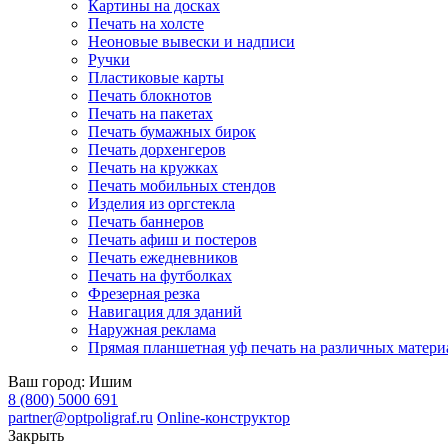
Картины на досках
Печать на холсте
Неоновые вывески и надписи
Ручки
Пластиковые карты
Печать блокнотов
Печать на пакетах
Печать бумажных бирок
Печать дорхенгеров
Печать на кружках
Печать мобильных стендов
Изделия из оргстекла
Печать баннеров
Печать афиш и постеров
Печать ежедневников
Печать на футболках
Фрезерная резка
Навигация для зданий
Наружная реклама
Прямая планшетная уф печать на различных матери
Ваш город:
Ишим
8 (800) 5000 691
partner@optpoligraf.ru
Online-конструктор
Закрыть