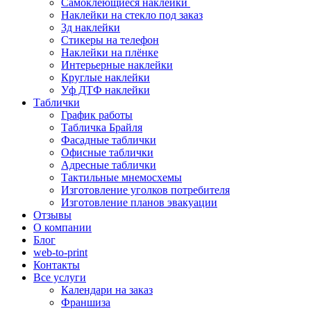
Самоклеющиеся наклейки
Наклейки на стекло под заказ
3д наклейки
Cтикеры на телефон
Наклейки на плёнке
Интерьерные наклейки
Круглые наклейки
Уф ДТФ наклейки
Таблички
График работы
Табличка Брайля
Фасадные таблички
Офисные таблички
Адресные таблички
Тактильные мнемосхемы
Изготовление уголков потребителя
Изготовление планов эвакуации
Отзывы
О компании
Блог
web-to-print
Контакты
Все услуги
Календари на заказ
Франшиза