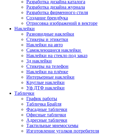
Разработка дизайна каталога
Разработка дизайна журнала
Разработка фирменного стиля
Создание брендбука
Отрисовка изображений в векторе
Наклейки
Разновидные наклейки
Стикеры и этикетки
Наклейки на авто
Самоклеющиеся наклейки
Наклейки на стекло под заказ
3д наклейки
Cтикеры на телефон
Наклейки на плёнке
Интерьерные наклейки
Круглые наклейки
Уф ДТФ наклейки
Таблички
График работы
Табличка Брайля
Фасадные таблички
Офисные таблички
Адресные таблички
Тактильные мнемосхемы
Изготовление уголков потребителя