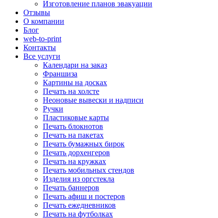
Изготовление планов эвакуации
Отзывы
О компании
Блог
web-to-print
Контакты
Все услуги
Календари на заказ
Франшиза
Картины на досках
Печать на холсте
Неоновые вывески и надписи
Ручки
Пластиковые карты
Печать блокнотов
Печать на пакетах
Печать бумажных бирок
Печать дорхенгеров
Печать на кружках
Печать мобильных стендов
Изделия из оргстекла
Печать баннеров
Печать афиш и постеров
Печать ежедневников
Печать на футболках