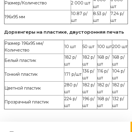
Размер/Количество
2 000 шт
шт
шт
10.87 р/
8.53 р/
7.24 р/
196х95 мм
шт
шт
шт
Дорхенгеры на пластике, двусторонняя печать
Размер 196х95 мм/
10 шт
50 шт
100 шт
200 шт
Количество
182 р/
182 р/
168 р/
168 р/
Белый пластик
шт
шт
шт
шт
136 р/
116 р/
104 р/
Тонкий пластик
171 р/шт
шт
шт
шт
280 р/
182 р/
182 р/
182 р/
Цветной пластик
шт
шт
шт
шт
224 р/
196 р/
168 р/
132 р/
Прозрачный пластик
шт
шт
шт
шт