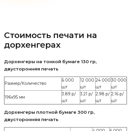
Стоимость печати на
дорхенгерах
Дорхенгеры на тонкой бумаге 130 гр,
двусторонняя печать
6 000
12 000
24 000
30 000
Размер/Количество
шт
шт
шт
шт
3.89 р/
3.21 р/
2.98 р/
2.16 р/
196х95 мм
шт
шт
шт
шт
Дорхенгеры плотной бумаге 300 гр,
двусторонняя печать
4 000
6 000