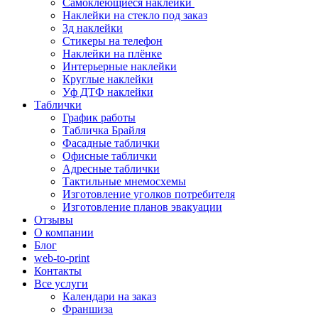
Самоклеющиеся наклейки
Наклейки на стекло под заказ
3д наклейки
Cтикеры на телефон
Наклейки на плёнке
Интерьерные наклейки
Круглые наклейки
Уф ДТФ наклейки
Таблички
График работы
Табличка Брайля
Фасадные таблички
Офисные таблички
Адресные таблички
Тактильные мнемосхемы
Изготовление уголков потребителя
Изготовление планов эвакуации
Отзывы
О компании
Блог
web-to-print
Контакты
Все услуги
Календари на заказ
Франшиза