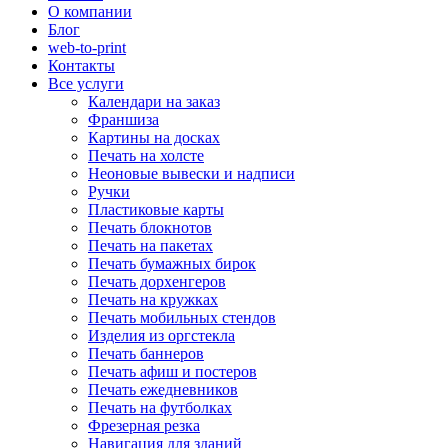
О компании
Блог
web-to-print
Контакты
Все услуги
Календари на заказ
Франшиза
Картины на досках
Печать на холсте
Неоновые вывески и надписи
Ручки
Пластиковые карты
Печать блокнотов
Печать на пакетах
Печать бумажных бирок
Печать дорхенгеров
Печать на кружках
Печать мобильных стендов
Изделия из оргстекла
Печать баннеров
Печать афиш и постеров
Печать ежедневников
Печать на футболках
Фрезерная резка
Навигация для зданий