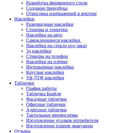
Разработка фирменного стиля
Создание брендбука
Отрисовка изображений в векторе
Наклейки
Разновидные наклейки
Стикеры и этикетки
Наклейки на авто
Самоклеющиеся наклейки
Наклейки на стекло под заказ
3д наклейки
Cтикеры на телефон
Наклейки на плёнке
Интерьерные наклейки
Круглые наклейки
Уф ДТФ наклейки
Таблички
График работы
Табличка Брайля
Фасадные таблички
Офисные таблички
Адресные таблички
Тактильные мнемосхемы
Изготовление уголков потребителя
Изготовление планов эвакуации
Отзывы