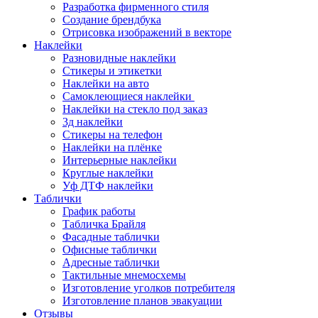
Разработка фирменного стиля
Создание брендбука
Отрисовка изображений в векторе
Наклейки
Разновидные наклейки
Стикеры и этикетки
Наклейки на авто
Самоклеющиеся наклейки
Наклейки на стекло под заказ
3д наклейки
Cтикеры на телефон
Наклейки на плёнке
Интерьерные наклейки
Круглые наклейки
Уф ДТФ наклейки
Таблички
График работы
Табличка Брайля
Фасадные таблички
Офисные таблички
Адресные таблички
Тактильные мнемосхемы
Изготовление уголков потребителя
Изготовление планов эвакуации
Отзывы