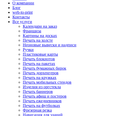
О компании
Блог
web-to-print
Контакты
Все услуги
Календари на заказ
Франшиза
Картины на досках
Печать на холсте
Неоновые вывески и надписи
Ручки
Пластиковые карты
Печать блокнотов
Печать на пакетах
Печать бумажных бирок
Печать дорхенгеров
Печать на кружках
Печать мобильных стендов
Изделия из оргстекла
Печать баннеров
Печать афиш и постеров
Печать ежедневников
Печать на футболках
Фрезерная резка
Навигация для зданий