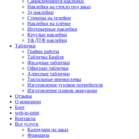
Самоклеющиеся наклейки
Наклейки на стекло под заказ
3д наклейки
Cтикеры на телефон
Наклейки на плёнке
Интерьерные наклейки
Круглые наклейки
Уф ДТФ наклейки
Таблички
График работы
Табличка Брайля
Фасадные таблички
Офисные таблички
Адресные таблички
Тактильные мнемосхемы
Изготовление уголков потребителя
Изготовление планов эвакуации
Отзывы
О компании
Блог
web-to-print
Контакты
Все услуги
Календари на заказ
Франшиза