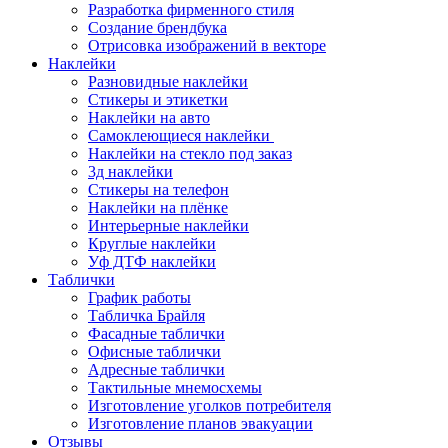
Разработка фирменного стиля
Создание брендбука
Отрисовка изображений в векторе
Наклейки
Разновидные наклейки
Стикеры и этикетки
Наклейки на авто
Самоклеющиеся наклейки
Наклейки на стекло под заказ
3д наклейки
Cтикеры на телефон
Наклейки на плёнке
Интерьерные наклейки
Круглые наклейки
Уф ДТФ наклейки
Таблички
График работы
Табличка Брайля
Фасадные таблички
Офисные таблички
Адресные таблички
Тактильные мнемосхемы
Изготовление уголков потребителя
Изготовление планов эвакуации
Отзывы