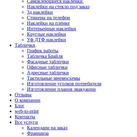
Самоклеющиеся наклейки
Наклейки на стекло под заказ
3д наклейки
Cтикеры на телефон
Наклейки на плёнке
Интерьерные наклейки
Круглые наклейки
Уф ДТФ наклейки
Таблички
График работы
Табличка Брайля
Фасадные таблички
Офисные таблички
Адресные таблички
Тактильные мнемосхемы
Изготовление уголков потребителя
Изготовление планов эвакуации
Отзывы
О компании
Блог
web-to-print
Контакты
Все услуги
Календари на заказ
Франшиза