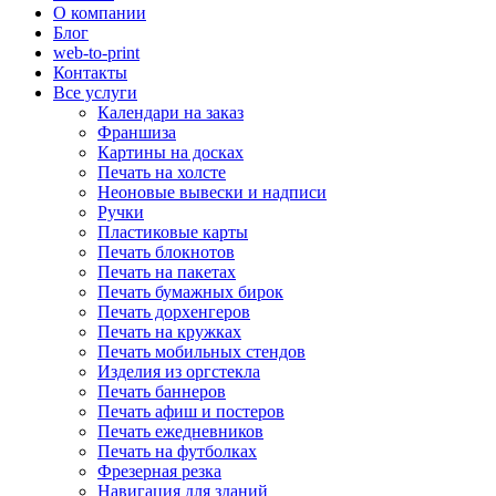
О компании
Блог
web-to-print
Контакты
Все услуги
Календари на заказ
Франшиза
Картины на досках
Печать на холсте
Неоновые вывески и надписи
Ручки
Пластиковые карты
Печать блокнотов
Печать на пакетах
Печать бумажных бирок
Печать дорхенгеров
Печать на кружках
Печать мобильных стендов
Изделия из оргстекла
Печать баннеров
Печать афиш и постеров
Печать ежедневников
Печать на футболках
Фрезерная резка
Навигация для зданий