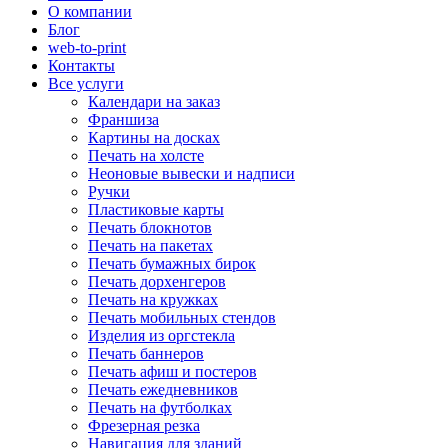
О компании
Блог
web-to-print
Контакты
Все услуги
Календари на заказ
Франшиза
Картины на досках
Печать на холсте
Неоновые вывески и надписи
Ручки
Пластиковые карты
Печать блокнотов
Печать на пакетах
Печать бумажных бирок
Печать дорхенгеров
Печать на кружках
Печать мобильных стендов
Изделия из оргстекла
Печать баннеров
Печать афиш и постеров
Печать ежедневников
Печать на футболках
Фрезерная резка
Навигация для зданий