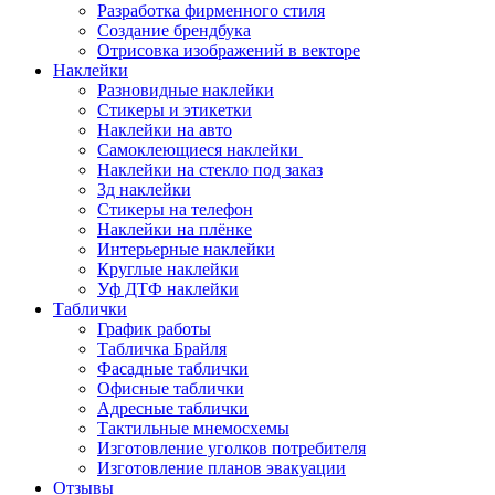
Разработка фирменного стиля
Создание брендбука
Отрисовка изображений в векторе
Наклейки
Разновидные наклейки
Стикеры и этикетки
Наклейки на авто
Самоклеющиеся наклейки
Наклейки на стекло под заказ
3д наклейки
Cтикеры на телефон
Наклейки на плёнке
Интерьерные наклейки
Круглые наклейки
Уф ДТФ наклейки
Таблички
График работы
Табличка Брайля
Фасадные таблички
Офисные таблички
Адресные таблички
Тактильные мнемосхемы
Изготовление уголков потребителя
Изготовление планов эвакуации
Отзывы