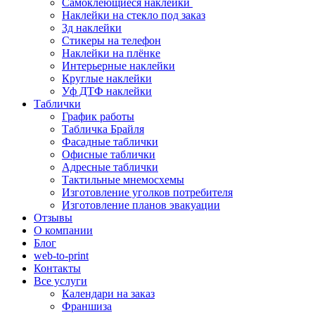
Самоклеющиеся наклейки
Наклейки на стекло под заказ
3д наклейки
Cтикеры на телефон
Наклейки на плёнке
Интерьерные наклейки
Круглые наклейки
Уф ДТФ наклейки
Таблички
График работы
Табличка Брайля
Фасадные таблички
Офисные таблички
Адресные таблички
Тактильные мнемосхемы
Изготовление уголков потребителя
Изготовление планов эвакуации
Отзывы
О компании
Блог
web-to-print
Контакты
Все услуги
Календари на заказ
Франшиза