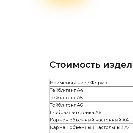
Стоимость издел
Наименование / Формат
Тейбл-тент А4
Тейбл-тент А5
Тейбл-тент А6
L-образная стойка А6
Карман объемный настенный А4
Карман объемный настольный А4