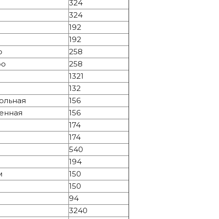
324
324
192
192
о
258
ро
258
1321
132
тольная
156
тенная
156
174
174
540
194
м
150
150
94
3240