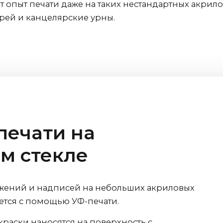
 опыт печати даже на таких нестандартных акрило
рей и канцелярские урны.
печати на
м стекле
ений и надписей на небольших акриловых
ется с помощью УФ-печати.
краски наносятся на поверхность с