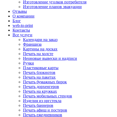
Изготовление уголков потребителя
Изготовление планов эвакуации
Отзывы
О компании
Блог
web-to-print
Контакты
Все услуги
Календари на заказ
Франшиза
Картины на досках
Печать на холсте
Неоновые вывески и надписи
Ручки
Пластиковые карты
Печать блокнотов
Печать на пакетах
Печать бумажных бирок
Печать дорхенгеров
Печать на кружках
Печать мобильных стендов
Изделия из оргстекла
Печать баннеров
Печать афиш и постеров
Печать ежедневников