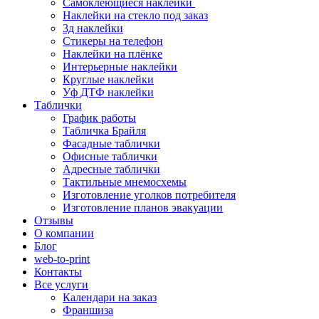
Самоклеющиеся наклейки
Наклейки на стекло под заказ
3д наклейки
Cтикеры на телефон
Наклейки на плёнке
Интерьерные наклейки
Круглые наклейки
Уф ДТФ наклейки
Таблички
График работы
Табличка Брайля
Фасадные таблички
Офисные таблички
Адресные таблички
Тактильные мнемосхемы
Изготовление уголков потребителя
Изготовление планов эвакуации
Отзывы
О компании
Блог
web-to-print
Контакты
Все услуги
Календари на заказ
Франшиза