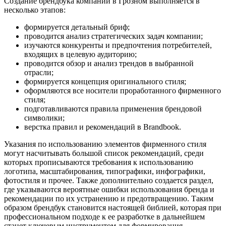
Создание брендбука компании
в Грозном
выполняется в
несколько этапов:
формируется детальный бриф;
проводится анализ стратегических задач компании;
изучаются конкуренты и предпочтения потребителей,
входящих в целевую аудиторию;
проводится обзор и анализ трендов в выбранной
отрасли;
формируется концепция оригинального стиля;
оформляются все носители проработанного фирменного
стиля;
подготавливаются правила применения брендовой
символики;
верстка правил и рекомендаций в Brandbook.
Указания по использованию элементов фирменного стиля
могут насчитывать большой список рекомендаций, среди
которых прописываются требования к использованию
логотипа, масштабирования, типографики, инфографики,
фотостиля и прочее. Также дополнительно создается раздел,
где указываются вероятные ошибки использования бренда и
рекомендации по их устранению и предотвращению. Таким
образом брендбук становится настоящей библией, которая при
профессиональном подходе к ее разработке в дальнейшем
станет ключевым инструментом для формирования