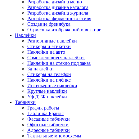
Разработка дизайна меню
Разработка дизайна каталога
Разработка дизайна журнала
Разработка фирменного стиля
Создание брендбука
Отрисовка изображений в векторе
Наклейки
Разновидные наклейки
Стикеры и этикетки
Наклейки на авто
Самоклеющиеся наклейки
Наклейки на стекло под заказ
3д наклейки
Cтикеры на телефон
Наклейки на плёнке
Интерьерные наклейки
Круглые наклейки
Уф ДТФ наклейки
Таблички
График работы
Табличка Брайля
Фасадные таблички
Офисные таблички
Адресные таблички
Тактильные мнемосхемы