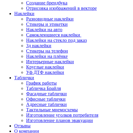
Создание брендбука
Отрисовка изображений в векторе
Наклейки
Разновидные наклейки
Стикеры и этикетки
Наклейки на авто
Самоклеющиеся наклейки
Наклейки на стекло под заказ
3д наклейки
Cтикеры на телефон
Наклейки на плёнке
Интерьерные наклейки
Круглые наклейки
Уф ДТФ наклейки
Таблички
График работы
Табличка Брайля
Фасадные таблички
Офисные таблички
Адресные таблички
Тактильные мнемосхемы
Изготовление уголков потребителя
Изготовление планов эвакуации
Отзывы
О компании