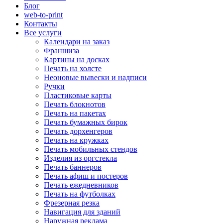
Блог
web-to-print
Контакты
Все услуги
Календари на заказ
Франшиза
Картины на досках
Печать на холсте
Неоновые вывески и надписи
Ручки
Пластиковые карты
Печать блокнотов
Печать на пакетах
Печать бумажных бирок
Печать дорхенгеров
Печать на кружках
Печать мобильных стендов
Изделия из оргстекла
Печать баннеров
Печать афиш и постеров
Печать ежедневников
Печать на футболках
Фрезерная резка
Навигация для зданий
Наружная реклама