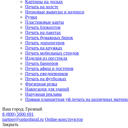
Картины на досках
Печать на холсте
Неоновые вывески и надписи
Ручки
Пластиковые карты
Печать блокнотов
Печать на пакетах
Печать бумажных бирок
Печать дорхенгеров
Печать на кружках
Печать мобильных стендов
Изделия из оргстекла
Печать баннеров
Печать афиш и постеров
Печать ежедневников
Печать на футболках
Фрезерная резка
Навигация для зданий
Наружная реклама
Прямая планшетная уф печать на различных матери
Ваш город:
Грозный
8 (800) 5000 691
partner@optpoligraf.ru
Online-конструктор
Закрыть