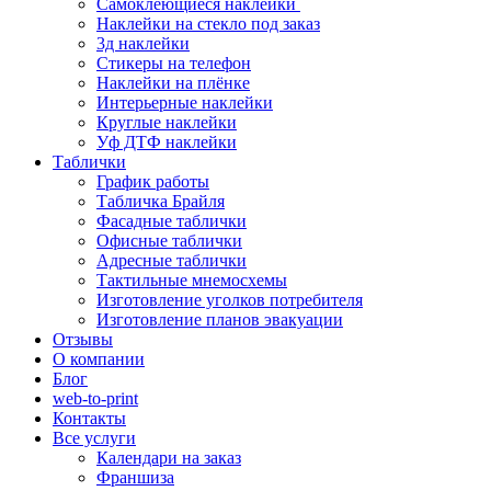
Самоклеющиеся наклейки
Наклейки на стекло под заказ
3д наклейки
Cтикеры на телефон
Наклейки на плёнке
Интерьерные наклейки
Круглые наклейки
Уф ДТФ наклейки
Таблички
График работы
Табличка Брайля
Фасадные таблички
Офисные таблички
Адресные таблички
Тактильные мнемосхемы
Изготовление уголков потребителя
Изготовление планов эвакуации
Отзывы
О компании
Блог
web-to-print
Контакты
Все услуги
Календари на заказ
Франшиза