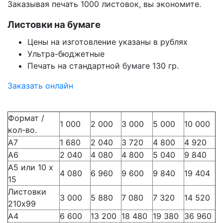
Заказывая печать 1000 листовок, вы экономите.
Листовки на бумаге
Цены на изготовление указаны в рублях
Ультра-бюджетные
Печать на стандартной бумаге 130 гр.
Заказать онлайн
Формат /
1 000
2 000
3 000
5 000
10 000
кол-во.
А7
1 680
2 040
3 720
4 800
4 920
А6
2 040
4 080
4 800
5 040
9 840
А5 или 10 х
4 080
6 960
9 600
9 840
19 404
15
Листовки
3 000
5 880
7 080
7 320
14 520
210х99
А4
6 600
13 200
18 480
19 380
36 960