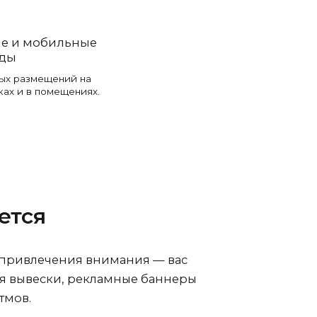
е и мобильные
нды
ых размещений на
ках и в помещениях.
ется
 привлечения внимания — вас
ля вывески, рекламные баннеры
тмов.