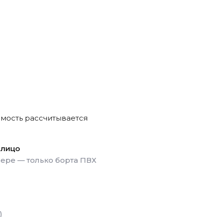
имость рассчитывается
 лицо
мере — только борта ПВХ
)