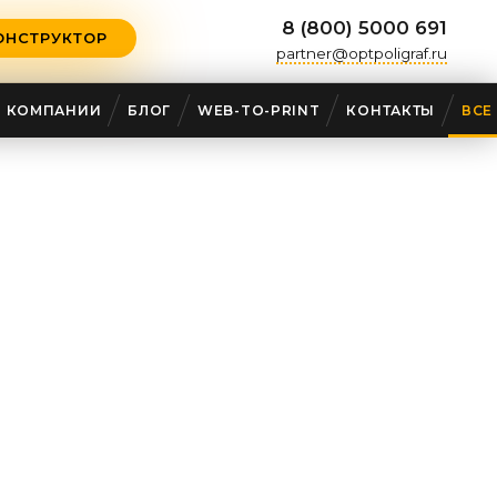
8 (800) 5000 691
ОНСТРУКТОР
partner@optpoligraf.ru
О КОМПАНИИ
БЛОГ
WEB-TO-PRINT
КОНТАКТЫ
ВСЕ