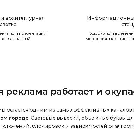
и архитектурная
Информационны
светка
сте
ния для презентации
Удобны для временн
асадах зданий.
мероприятиях, выстав
 реклама работает и окупа
ы остается одним из самых эффективных каналов
ном городе
. Световые вывески, объемные буквы д
 отключений, блокировок и зависимостей от алгори