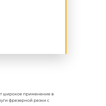
дит широкое применение в
луги фрезерной резки с