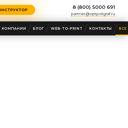
8 (800) 5000 691
ОНСТРУКТОР
partner@optpoligraf.ru
О КОМПАНИИ
БЛОГ
WEB-TO-PRINT
КОНТАКТЫ
ВСЕ