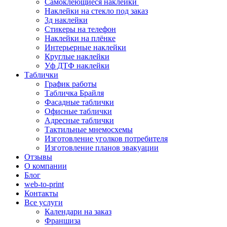
Самоклеющиеся наклейки
Наклейки на стекло под заказ
3д наклейки
Cтикеры на телефон
Наклейки на плёнке
Интерьерные наклейки
Круглые наклейки
Уф ДТФ наклейки
Таблички
График работы
Табличка Брайля
Фасадные таблички
Офисные таблички
Адресные таблички
Тактильные мнемосхемы
Изготовление уголков потребителя
Изготовление планов эвакуации
Отзывы
О компании
Блог
web-to-print
Контакты
Все услуги
Календари на заказ
Франшиза