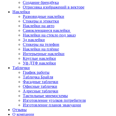
Создание брендбука
Отрисовка изображений в векторе
Наклейки
Разновидные наклейки
Стикеры и этикетки
Наклейки на авто
Самоклеющиеся наклейки
Наклейки на стекло под заказ
3д наклейки
Cтикеры на телефон
Наклейки на плёнке
Интерьерные наклейки
Круглые наклейки
Уф ДТФ наклейки
Таблички
График работы
Табличка Брайля
Фасадные таблички
Офисные таблички
Адресные таблички
Тактильные мнемосхемы
Изготовление уголков потребителя
Изготовление планов эвакуации
Отзывы
О компании