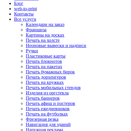
Блог
web-to-print
Контакты
Все услуги
Календари на заказ
Франшиза
Картины на досках
Печать на холсте
Неоновые вывески и надписи
Ручки
Пластиковые карты
Печать блокнотов
Печать на пакетах
Печать бумажных бирок
Печать дорхенгеров
Печать на кружках
Печать мобильных стендов
Изделия из оргстекла
Печать баннеров
Печать афиш и постеров
Печать ежедневников
Печать на футболках
Фрезерная резка
Навигация для зданий
Наружная реклама