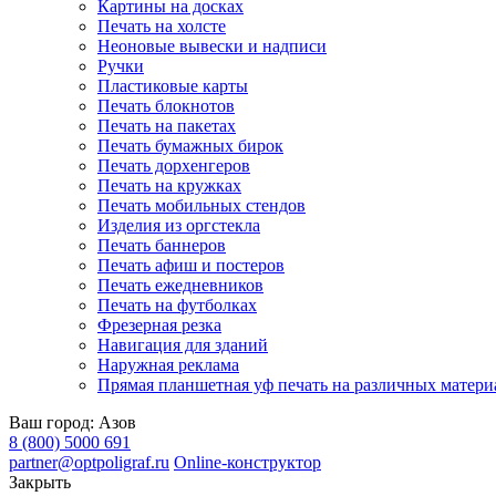
Картины на досках
Печать на холсте
Неоновые вывески и надписи
Ручки
Пластиковые карты
Печать блокнотов
Печать на пакетах
Печать бумажных бирок
Печать дорхенгеров
Печать на кружках
Печать мобильных стендов
Изделия из оргстекла
Печать баннеров
Печать афиш и постеров
Печать ежедневников
Печать на футболках
Фрезерная резка
Навигация для зданий
Наружная реклама
Прямая планшетная уф печать на различных матери
Ваш город:
Азов
8 (800) 5000 691
partner@optpoligraf.ru
Online-конструктор
Закрыть