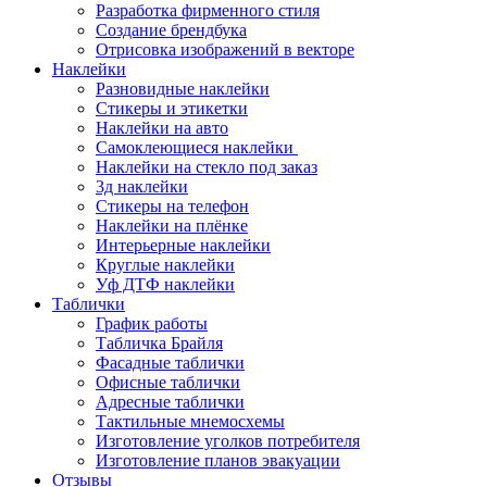
Разработка фирменного стиля
Создание брендбука
Отрисовка изображений в векторе
Наклейки
Разновидные наклейки
Стикеры и этикетки
Наклейки на авто
Самоклеющиеся наклейки
Наклейки на стекло под заказ
3д наклейки
Cтикеры на телефон
Наклейки на плёнке
Интерьерные наклейки
Круглые наклейки
Уф ДТФ наклейки
Таблички
График работы
Табличка Брайля
Фасадные таблички
Офисные таблички
Адресные таблички
Тактильные мнемосхемы
Изготовление уголков потребителя
Изготовление планов эвакуации
Отзывы