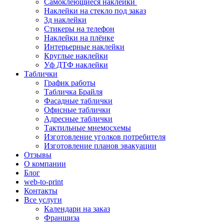
Самоклеющиеся наклейки
Наклейки на стекло под заказ
3д наклейки
Cтикеры на телефон
Наклейки на плёнке
Интерьерные наклейки
Круглые наклейки
Уф ДТФ наклейки
Таблички
График работы
Табличка Брайля
Фасадные таблички
Офисные таблички
Адресные таблички
Тактильные мнемосхемы
Изготовление уголков потребителя
Изготовление планов эвакуации
Отзывы
О компании
Блог
web-to-print
Контакты
Все услуги
Календари на заказ
Франшиза