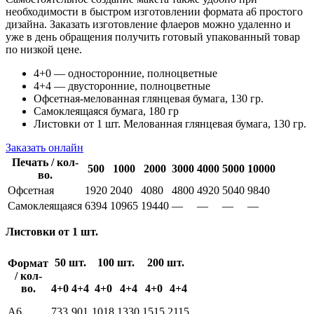
необходимости в быстром изготовлении формата а6 простого
дизайна. Заказать изготовление флаеров можно удаленно и
уже в день обращения получить готовый упакованный товар
по низкой цене.
4+0 — односторонние, полноцветные
4+4 — двусторонние, полноцветные
Офсетная-мелованная глянцевая бумага, 130 гр.
Самоклеящаяся бумага, 180 гр
Листовки от 1 шт. Мелованная глянцевая бумага, 130 гр.
Заказать онлайн
Печать / кол-
500
1000
2000
3000
4000
5000
10000
во.
Офсетная
1920
2040
4080
4800
4920
5040
9840
Самоклеящаяся
6394
10965
19440
—
—
—
—
Листовки от 1 шт.
50 шт.
100 шт.
200 шт.
Формат
/ кол-
во.
4+0
4+4
4+0
4+4
4+0
4+4
А6
733
901
1018
1330
1515
2115