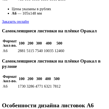
Цены указаны в рублях
А6
— 105х148 мм
Заказать онлайн
Самоклеящиеся листовки на плёнке Оракал
Формат
100
200
300
400
500
/кол-во.
А6
2881
5115
7540
10035
12460
Самоклеящиеся листовки на плёнке Оракал в
рулоне
Формат
100
200
300
400
500
/кол-во.
А6
1730
3286
4771
6321
7812
Особенности дизайна листовок А6