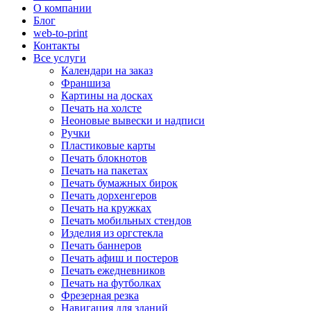
О компании
Блог
web-to-print
Контакты
Все услуги
Календари на заказ
Франшиза
Картины на досках
Печать на холсте
Неоновые вывески и надписи
Ручки
Пластиковые карты
Печать блокнотов
Печать на пакетах
Печать бумажных бирок
Печать дорхенгеров
Печать на кружках
Печать мобильных стендов
Изделия из оргстекла
Печать баннеров
Печать афиш и постеров
Печать ежедневников
Печать на футболках
Фрезерная резка
Навигация для зданий