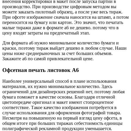
внесения корректировки в макет после запуска партии в
производство. При производстве цифровым методом вы
можете заказать пилотный образец, а после уже весь тираж.
При офсете изображение сначала наносится на штамп, а потом
переносится на бумагу или картон. Это значит, что печатать
малые тиражи даже в формате а6 не дешево. потому что в
цену входят затраты на предпечатный этап.
Для формата а6 нужно минимальное количество бумаги и
краски, поэтому тираж выйдет дешево в любом случае. Наши
цены ниже среднерыночных за счет больших объемов.
Закажите а6 по самой привлекательной цене.
Офсетная печать листовок А6
Наиболее универсальный способ в плане использования
материалов, их нужно минимальное количество. Здесь
ограничений для дизайнерских решений нет, поэтому любая
бумага поможет в качестве основы. Благодаря отличной
цветопередаче оригинал и макет имеют стопроцентное
соответствие. Такое качество изображения потребуется в
случае использования для оформления фотографий товара.
Несмотря на повышенную на первый взгляд цену офсета, в
общем итоге при больших тиражах себестоимость единицы
полиграфической рекламной продукции уменьшается.